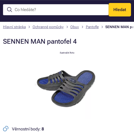
Hledat
Menu
Hlavní stránka
Ochranné pomůcky
Obuv
Pantofle
SENNEN MAN pan
SENNEN MAN pantofel 4
ilustrační foto
Věrnostní body:
8