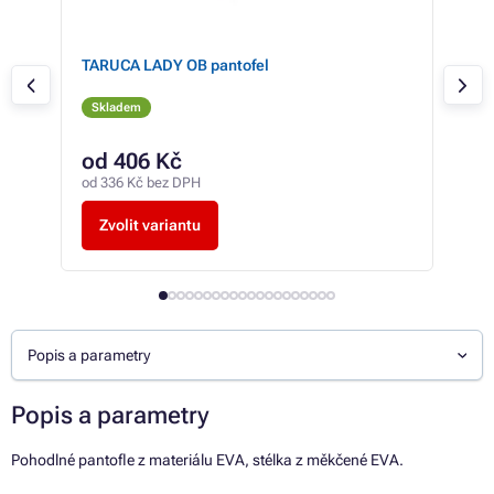
rno-
TARUCA LADY OB pantofel
TRE
Skladem
Sk
od 406 Kč
92
od 336 Kč bez DPH
76 K
Zvolit variantu
Z
Popis a parametry
Popis a parametry
Pohodlné pantofle z materiálu EVA, stélka z měkčené EVA.