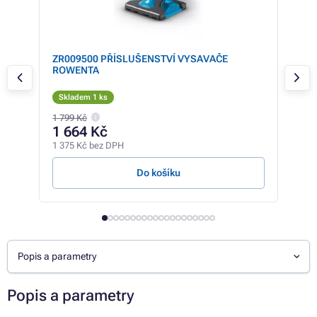
ZR009500 PŘÍSLUŠENSTVÍ VYSAVAČE
ZR2
rovně
ROWENTA
RO
Skladem 1 ks
Sk
1 799 Kč
369 
1 664 Kč
27
1 375 Kč bez DPH
227 
Do košíku
Popis a parametry
Popis a parametry