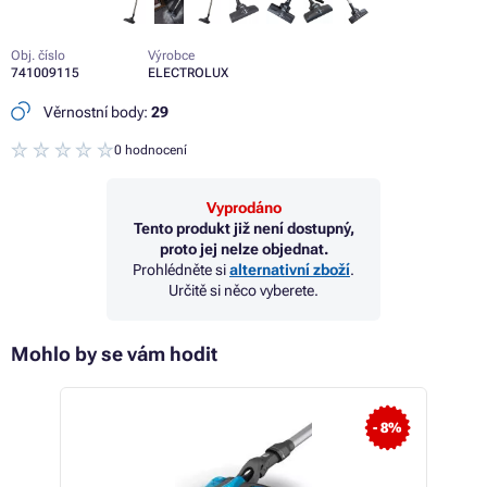
Obj. číslo
Výrobce
741009115
ELECTROLUX
Věrnostní body:
29
0 hodnocení
Vyprodáno
Tento produkt již není dostupný,
proto jej nelze objednat.
Prohlédněte si
alternativní zboží
.
Určitě si něco vyberete.
Mohlo by se vám hodit
- 6%
- 8%