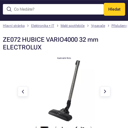
Hledat
Menu
Hlavní stránka
Elektronika + IT
Malé spotřebiče
Vysavače
Příslušens
ZE072 HUBICE VARIO4000 32 mm
ELECTROLUX
ilustrační foto