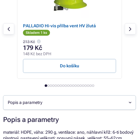
PALLADIO Hi-vis přilba vent HV žlutá
ALP
Skladem 1 ks
Sk
213 Kč
179 Kč
92
148 Kč bez DPH
767 
Do košíku
Z
Popis a parametry
Popis a parametry
materiál: HDPE, váha: 290 g, ventilace: ano, náhlavní kříž: 6-ti bodový
plastový, nastavení velikosti: posuvný pásek, velikost: 55–62 cm,