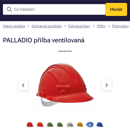
Hledat
Menu
Hlavní stránka
Ochranné pomůcky
Ochrana hlavy
Přilby
Průmyslové
PALLADIO přilba ventilovaná
ilustrační foto