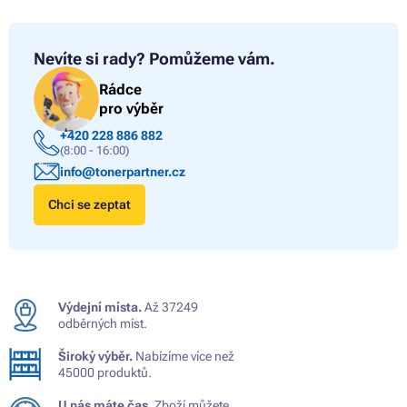
Nevíte si rady?
Pomůžeme vám.
Rádce
pro výběr
+420 228 886 882
(8:00 - 16:00)
info@tonerpartner.cz
Chci se zeptat
Výdejní místa.
Až 37249
odběrných míst.
Široký výběr.
Nabízíme více než
45000 produktů.
U nás máte čas.
Zboží můžete