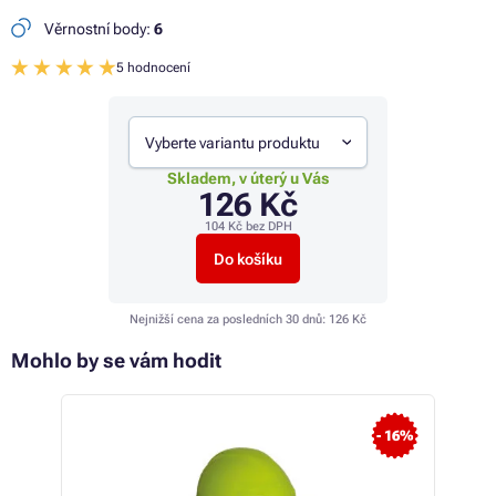
Věrnostní body:
6
5 hodnocení
Vyberte variantu produktu
Skladem, v úterý u Vás
126 Kč
104 Kč
bez DPH
Do košíku
Nejnižší cena za posledních 30 dnů:
126 Kč
Mohlo by se vám hodit
- 8%
- 16%