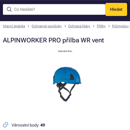
Hledat
Menu
Hlavní stránka
Ochranné pomůcky
Ochrana hlavy
Přilby
Průmyslové
ALPINWORKER PRO přilba WR vent
ilustrační foto
Věrnostní body:
49