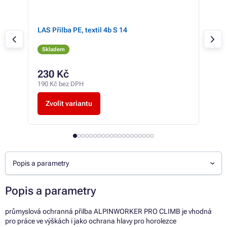
O
LAS Přilba PE, textil 4b S 14
LAS 
Skladem
Sk
230 Kč
18
190 Kč bez DPH
150 
Zvolit variantu
Z
Popis a parametry
Popis a parametry
průmyslová ochranná přilba ALPINWORKER PRO CLIMB je vhodná
pro práce ve výškách i jako ochrana hlavy pro horolezce