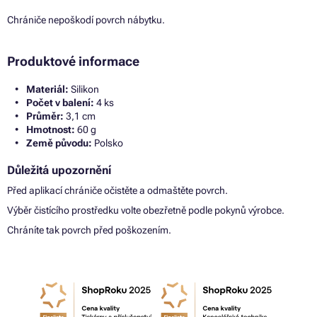
Chrániče nepoškodí povrch nábytku.
Produktové informace
Materiál:
Silikon
Počet v balení:
4 ks
Průměr:
3,1 cm
Hmotnost:
60 g
Země původu:
Polsko
Důležitá upozornění
Před aplikací chrániče očistěte a odmaštěte povrch.
Výběr čistícího prostředku volte obezřetně podle pokynů výrobce.
Chráníte tak povrch před poškozením.