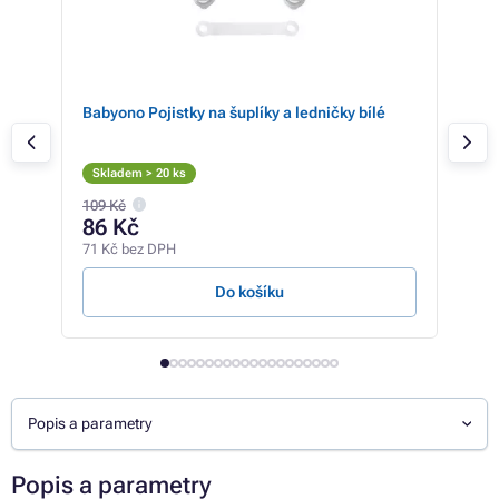
o
Babyono Pojistky na šuplíky a ledničky bílé
Bab
pře
Skladem > 20 ks
Sk
109 Kč
86 Kč
13
71 Kč bez DPH
109 
Do košíku
Popis a parametry
Popis a parametry