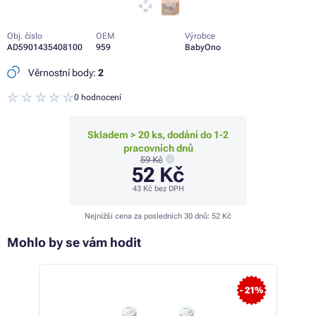
Obj. číslo
OEM
Výrobce
AD5901435408100
959
BabyOno
Věrnostní body:
2
0 hodnocení
Skladem > 20 ks, dodání do 1-2
pracovních dnů
59 Kč
52 Kč
43 Kč
bez DPH
Nejnižší cena za posledních 30 dnů:
52 Kč
Mohlo by se vám hodit
 11%
- 21%