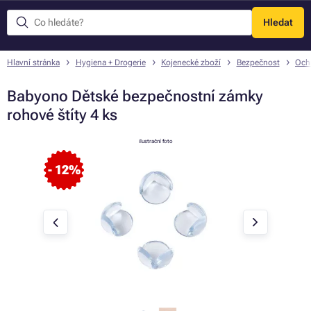
Hledat
Menu
Hlavní stránka
Hygiena + Drogerie
Kojenecké zboží
Bezpečnost
Och
Babyono Dětské bezpečnostní zámky
rohové štíty 4 ks
ilustrační foto
- 12%