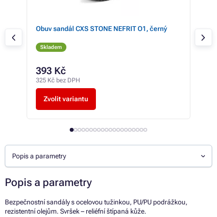
Obuv sandál CXS STONE NEFRIT O1, černý
Obu
Skladem
Sk
393 Kč
43
325 Kč bez DPH
361 
Zvolit variantu
Z
Popis a parametry
Popis a parametry
Bezpečnostní sandály s ocelovou tužinkou, PU/PU podrážkou,
rezistentní olejům. Svršek – reliéfní štípaná kůže.