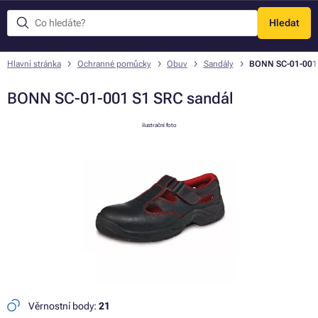
Hledat
Menu
Hlavní stránka
Ochranné pomůcky
Obuv
Sandály
BONN SC-01-001 
BONN SC-01-001 S1 SRC sandál
ilustrační foto
Věrnostní body:
21