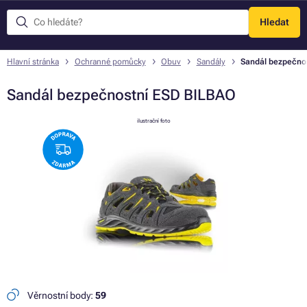
Hledat
Menu
Hlavní stránka
Ochranné pomůcky
Obuv
Sandály
Sandál bezpečno
Sandál bezpečnostní ESD BILBAO
ilustrační foto
Věrnostní body:
59