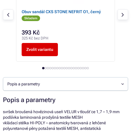
IS
Obuv sandál CXS STONE NEFRIT O1, černý
Obu
Skladem
Sk
393 Kč
43
325 Kč bez DPH
361 
Zvolit variantu
Z
Popis a parametry
Popis a parametry
svršek broušená hovězinová useň VELUR v tloušťce 1,7 – 1,9 mm
podšívka laminovaná prodyšná textilie MESH
vkládací stélka HI-POLY – anatomicky tvarovaná z lehčené
polyuretanové pěny potažená textilií MESH, antistatická