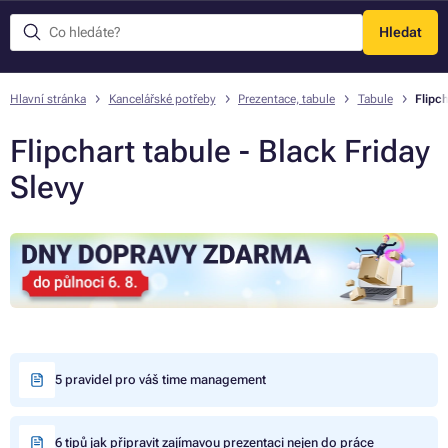
Hledat
Menu
Hlavní stránka
Kancelářské potřeby
Prezentace, tabule
Tabule
Flipch
Flipchart tabule - Black Friday
Slevy
5 pravidel pro váš time management
6 tipů jak připravit zajímavou prezentaci nejen do práce