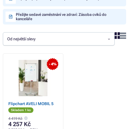
Přežijte sedavé zaměstnání ve zdraví: Zásoba cviků do
kanceláře
Od největší slevy
- 4%
Flipchart AVELI MOBIL 5
Skladem 1 ks
4 419 Kč
4 257 Kč