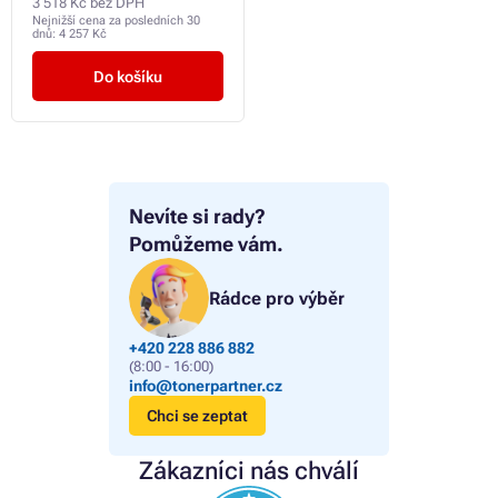
3 518 Kč bez DPH
Nejnižší cena za posledních 30
dnů:
4 257 Kč
Do košíku
Nevíte si rady?
Pomůžeme vám.
Rádce pro výběr
+420 228 886 882
(8:00 - 16:00)
info@tonerpartner.cz
Chci se zeptat
Zákazníci nás chválí