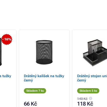
- 16%
a tužky
Drátěný kalíšek na tužky
Drátěný stojan uni
černý
černý
Skladem 7 ks
Skladem 5 ks
140 Kč
66 Kč
118 Kč