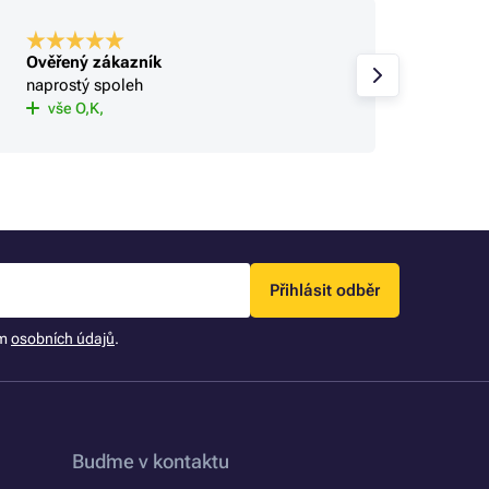
Ověřený zákazník
Ověře
naprostý spoleh
OK
vše O,K,
Přihlásit odběr
ím
osobních údajů
.
Buďme v kontaktu