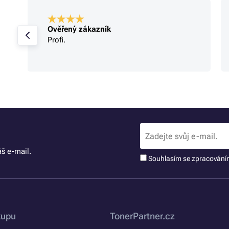
Ověřený zákazník
Profi.
š e-mail.
Souhlasím se zpracován
kupu
TonerPartner.cz