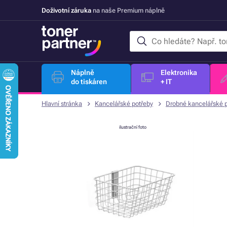
Doživotní záruka
na naše Premium náplně
Náplně
Elektronika
do tiskáren
+ IT
Hlavní stránka
Kancelářské potřeby
Drobné kancelářské 
ilustrační foto