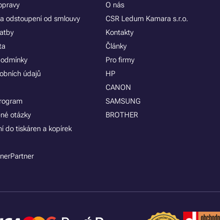
opravy
O nás
a odstoupení od smlouvy
CSR Ledum Kamara s.r.o.
latby
Kontakty
ta
Články
podmínky
Pro firmy
obních údajů
HP
CANON
program
SAMSUNG
ené otázky
BROTHER
í do tiskáren a kopírek
nerPartner