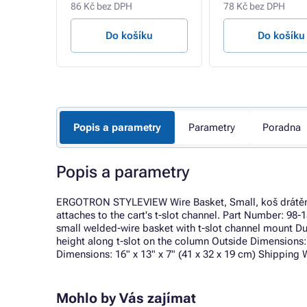
86 Kč bez DPH
78 Kč bez DPH
u
Do košíku
Do košíku
Popis a parametry
Parametry
Poradna
Popis a parametry
ERGOTRON STYLEVIEW Wire Basket, Small, koš drátěný m
attaches to the cart's t-slot channel. Part Number: 98-
small welded-wire basket with t-slot channel mount Du
height along t-slot on the column Outside Dimensions: 
Dimensions: 16" x 13" x 7" (41 x 32 x 19 cm) Shipping W
Mohlo by Vás zajímat