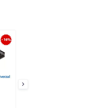
- 16%
- 16%
verzal
Drátěný kalíšek na tužky
Drátěný stojan na 
velký stříbrný
černý
Skladem 6 ks
Skladem 8 ks
112 Kč
108 Kč
94 Kč
94 Kč