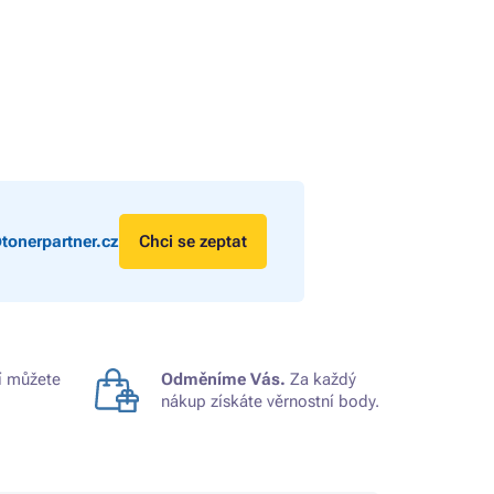
tonerpartner.cz
Chci se zeptat
 můžete
Odměníme Vás.
Za každý
nákup získáte věrnostní body.