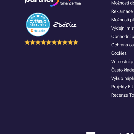
Možnosti d
Reklamace 
Možnosti p
Výdejní mís
Obchodní 
Ochrana os
Cookies
Věrnostní 
Často klad
Výkup nápln
Projekty EU
Recenze To