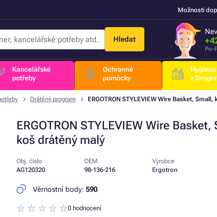
Možnosti dop
Nev
Hledat
+4
Po–P
Kancelářské
Ochranné
Hygiena
potřeby
pomůcky
+ Droger
potřeby
Drátěný program
ERGOTRON STYLEVIEW Wire Basket, Small, k
ERGOTRON STYLEVIEW Wire Basket, S
koš drátěný malý
Obj. číslo
OEM
Výrobce
AG120320
98-136-216
Ergotron
Věrnostní body:
590
0 hodnocení