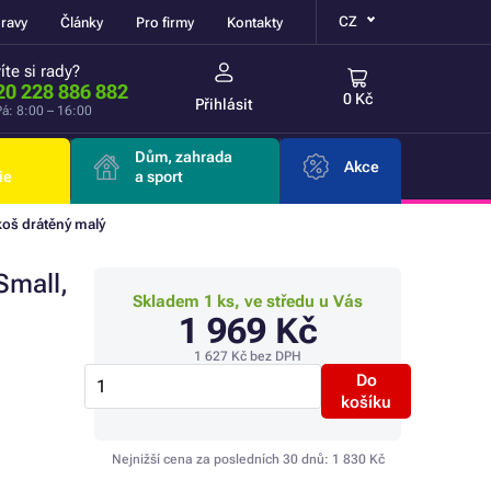
CZ
ravy
Články
Pro firmy
Kontakty
íte si rady?
20 228 886 882
0 Kč
Přihlásit
á: 8:00 – 16:00
Dům, zahrada
Akce
ie
a sport
oš drátěný malý
mall,
Skladem 1 ks, ve středu u Vás
1 969 Kč
1 627 Kč
bez DPH
Do
košíku
Nejnižší cena za posledních 30 dnů:
1 830 Kč