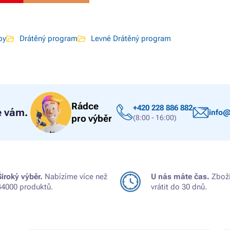
by
Drátěný program
Levné Drátěný program
Rádce
+420 228 886 882
 vám.
info@
pro výběr
(8:00 - 16:00)
Široký výběr.
Nabízíme více než
U nás máte čas.
Zboží
44000 produktů.
vrátit do 30 dnů.