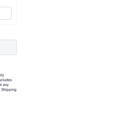
78 Kč bez DPH
78 Kč bez DPH
Do košíku
Do košíku
ily
ncludes
at any
) Shipping