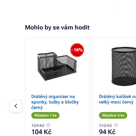
Mohlo by se vám hodit
- 4%
- 16%
30g
Drátěný organizer na
Drátěný kalíšek n
sponky, tužky a bločky
velký maxi černý
černý
Skladem 1 ks
Skladem 4 ks
124 Kč
112 Kč
104 Kč
94 Kč