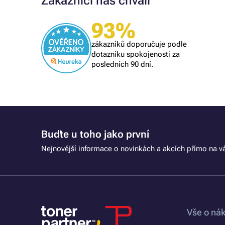
Zákazníci nás chválí
93%
Ověřený zákazník
skvělá nabídka, rychlé vyřízení
zákazníků doporučuje podle
objednávky, příznivé ceny
dotazníku spokojenosti za
posledních 90 dní.
Buďte u toho jako první
Nejnovější informace o novinkách a akcích přímo na vá
Vše o ná