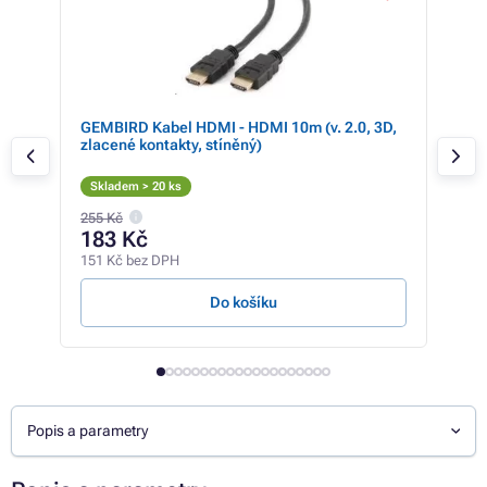
D,
GEMBIRD Kabel HDMI - HDMI 10m (v. 2.0, 3D,
GEM
zlacené kontakty, stíněný)
UHD
Skladem > 20 ks
Sk
255 Kč
204 
183 Kč
13
151 Kč bez DPH
112 
Do košíku
Popis a parametry