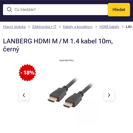
Hledat
Menu
Hlavní stránka
Elektronika + IT
Kabely a konektory
HDMI kabely
LAN
LANBERG HDMI M / M 1.4 kabel 10m,
černý
ilustrační foto
- 18%