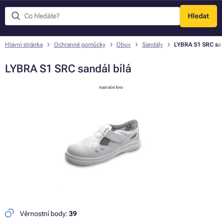
Hledat
Menu
Hlavní stránka
Ochranné pomůcky
Obuv
Sandály
LYBRA S1 SRC san
LYBRA S1 SRC sandál bílá
ilustrační foto
Věrnostní body:
39