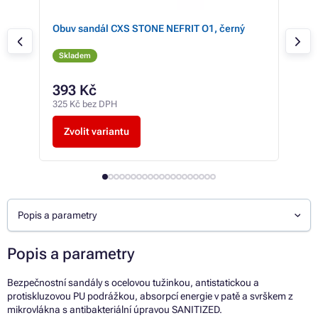
Obuv sandál CXS STONE NEFRIT O1, černý
Obu
Skladem
Sk
393 Kč
43
325 Kč bez DPH
361 
Zvolit variantu
Z
Popis a parametry
Popis a parametry
Bezpečnostní sandály s ocelovou tužinkou, antistatickou a
protiskluzovou PU podrážkou, absorpcí energie v patě a svrškem z
mikrovlákna s antibakteriální úpravou SANITIZED.