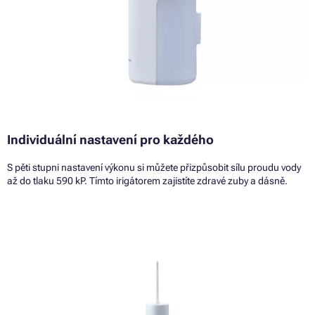
Individuální nastavení pro každého
S pěti stupni nastavení výkonu si můžete přizpůsobit sílu proudu vody
až do tlaku 590 kP. Tímto irigátorem zajistíte zdravé zuby a dásně.