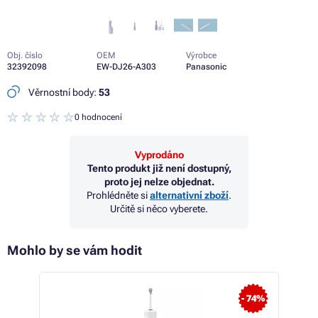
Obj. číslo
OEM
Výrobce
32392098
EW-DJ26-A303
Panasonic
Věrnostní body:
53
0 hodnocení
Vyprodáno
Tento produkt již není dostupný,
proto jej nelze objednat.
Prohlédněte si
alternativní zboží
.
Určitě si něco vyberete.
Mohlo by se vám hodit
 16%
- 74%