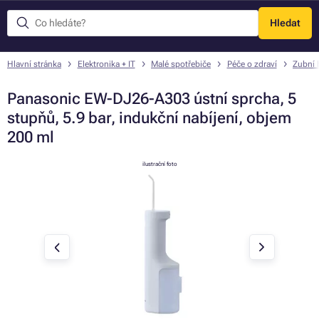
Hledat
Menu
Hlavní stránka
Elektronika + IT
Malé spotřebiče
Péče o zdraví
Zubní 
Panasonic EW-DJ26-A303 ústní sprcha, 5
stupňů, 5.9 bar, indukční nabíjení, objem
200 ml
ilustrační foto