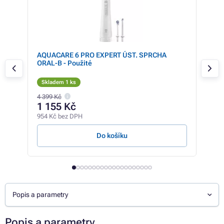
k
AQUACARE 6 PRO EXPERT ÚST. SPRCHA
Tru
ORAL-B - Použité
Skladem 1 ks
Sk
4 399 Kč
3 59
1 155 Kč
3 
954 Kč bez DPH
2 73
Do košíku
Popis a parametry
Popis a parametry