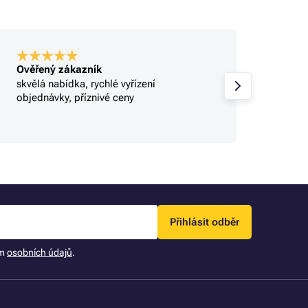
Ověřený zákazník
Ověře
skvělá nabídka, rychlé vyřízení
Profi.
objednávky, příznivé ceny
Přihlásit odběr
ím
osobních údajů
.