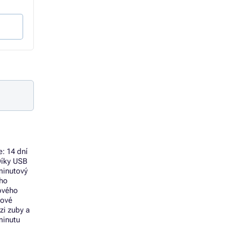
2 735 Kč bez DPH
874 Kč bez DPH
Do košíku
Do košíku
e: 14 dní
Díky USB
minutový
ého
nového
kové
zi zuby a
minutu