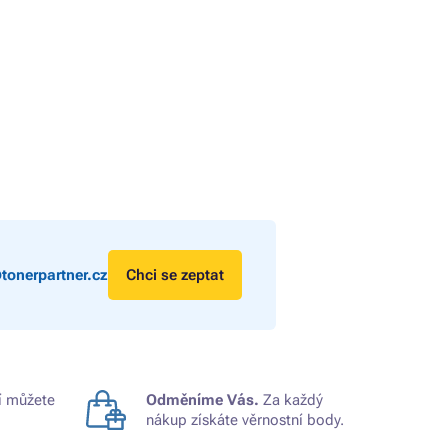
tonerpartner.cz
Chci se zeptat
 můžete
Odměníme Vás.
Za každý
nákup získáte věrnostní body.