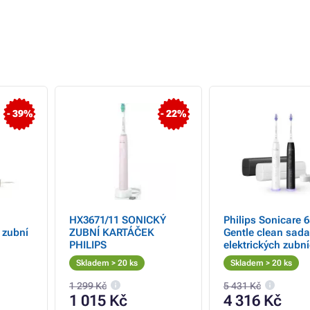
- 39%
- 22%
1
HX3671/11 SONICKÝ
Philips Sonicare 
 zubní
ZUBNÍ KARTÁČEK
Gentle clean sada
PHILIPS
elektrických zubn
kartáčků, 2 kusy,
Skladem > 20 ks
Skladem > 20 ks
a bílá
1 299 Kč
5 431 Kč
1 015 Kč
4 316 Kč