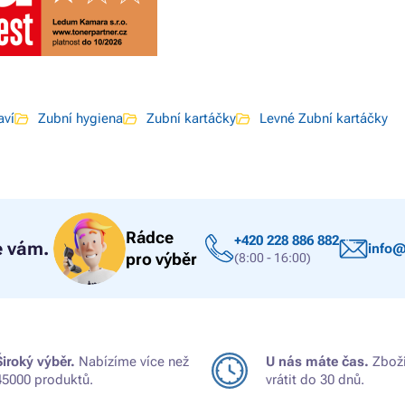
aví
Zubní hygiena
Zubní kartáčky
Levné Zubní kartáčky
Rádce
+420 228 886 882
 vám.
info@
pro výběr
(8:00 - 16:00)
Široký výběr.
Nabízíme více než
U nás máte čas.
Zboží
45000 produktů.
vrátit do 30 dnů.