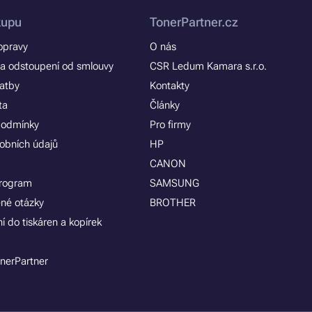
kupu
TonerPartner.cz
opravy
O nás
a odstoupení od smlouvy
CSR Ledum Kamara s.r.o.
latby
Kontakty
ta
Články
podmínky
Pro firmy
obních údajů
HP
CANON
program
SAMSUNG
ené otázky
BROTHER
í do tiskáren a kopírek
nerPartner