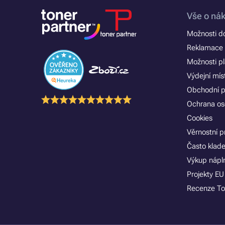
Vše o ná
Možnosti d
Reklamace 
Možnosti p
Výdejní mís
Obchodní 
Ochrana os
Cookies
Věrnostní 
Často klad
Výkup nápln
Projekty EU
Recenze To