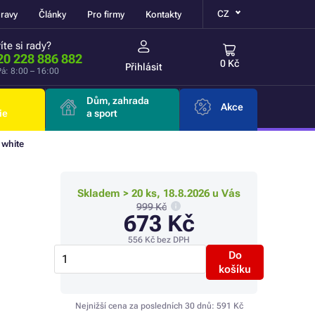
CZ
ravy
Články
Pro firmy
Kontakty
íte si rady?
20 228 886 882
0 Kč
Přihlásit
á: 8:00 – 16:00
Dům, zahrada
Akce
ie
a sport
 white
Skladem > 20 ks, 18.8.2026 u Vás
999 Kč
673 Kč
556 Kč
bez DPH
Do
košíku
Nejnižší cena za posledních 30 dnů:
591 Kč