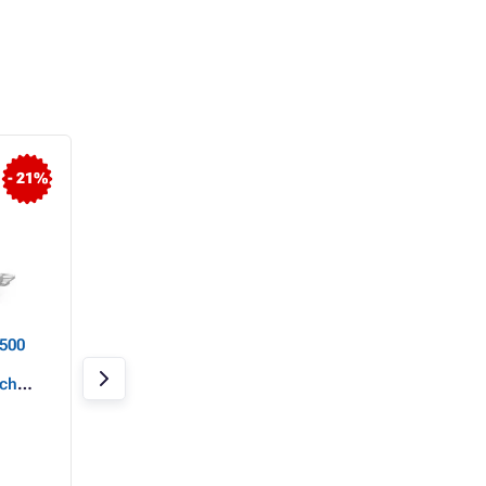
- 21%
- 40%
6500
Philips HX9911/94
TrueLife SonicBru
Sonicare DiamondClean
Compact - sonick
ích
nové generace Zubní
kartáček
 černá
kartáček
Skladem > 20 ks
Skladem > 20 ks
5 499 Kč
1 811 Kč
3 309 Kč
1 057 Kč