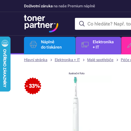
Doživotní záruka
na naše Premium náplně
Náplně
Elektronika
do tiskáren
+ IT
Hlavní stránka
Elektronika + IT
Malé spotřebiče
Péče o
ilustrační foto
- 33%