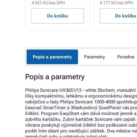
4 521 Kč bez DPH
4 177 Kč bez DPH
u
Do košíku
Do košíku
Popis a parametry
Parametry
Poradna
Popis a parametry
Philips Sonicare HX3651/13 - white Sbohem, manuální zu
Díky kompaktnímu, lehkému a ergonomickému designu j
nabíječce u řady Philips Sonicare 1000-4000 spotřebuj
časovač SmarTimer a 30sekundový QuadPacer vás prove
čištění. Program EasyStart vám dává možnost jemně a p
zubního kartáčku. Zubní kartáček Sonicare vám zajistí
vibrace poskytují výjimečné čištění bez poškození zubů
podél linie dásní pro osvěžující zážitek. Dva měsíce ru
jemně čistí zuby a odstraňuje zubní plak.