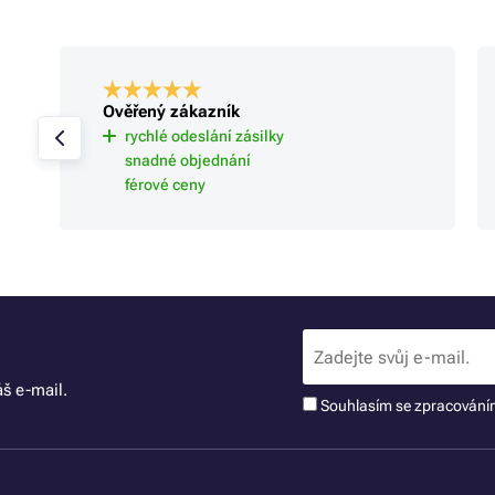
Ověřený zákazník
rychlé odeslání zásilky
snadné objednání
férové ceny
š e-mail.
Souhlasím se zpracován