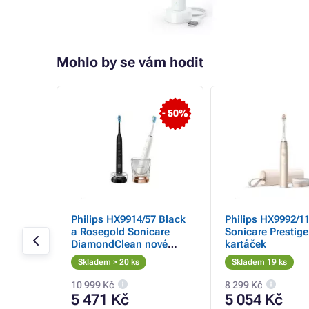
Mohlo by se vám hodit
- 9%
- 50%
9N
Philips HX9914/57 Black
Philips HX9992/1
a Rosegold Sonicare
Sonicare Prestige
č,
DiamondClean nové
kartáček
generace zubní kartáček
Skladem > 20 ks
Skladem 19 ks
bilní
10 999 Kč
8 299 Kč
5 471 Kč
5 054 Kč