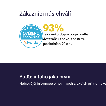
Zákazníci nás chválí
Ověřený zákazník
93%
Všechno proběhlo k mé spokojenosti
zákazníků doporučuje podle
dotazníku spokojenosti za
posledních 90 dní.
Buďte u toho jako první
Nejnovější informace o novinkách a akcích přímo na vá