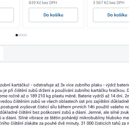
839 Kč bez DPH
3 567 Kč bez DPH
Do košíku
Do košíku
bní kartáčku! - odstraňuje až 3x více zubního plaku - výdrž bateri
e při čištění zubů držení a používání zubního kartáčku hračkou. 
eme ročně až o 189 210 kg plastu méně. Baterie vydrží až 14 dní. 2
dou čištěním zubů ve všech oblastech úst pro zajištění důkladn
ostupně zvyšovat čisticí sílu během prvních 14ti použití vašeho 
 důkladné čištění bez poškození zubů a dásní. Jemné, ale silné zvu
 a dásní. Silné vibrace ze štětin pohánějí mikrobubliny hluboko me
čního čištění získáte za pouhé dvě minuty. 31 000 čisticích tahů za 