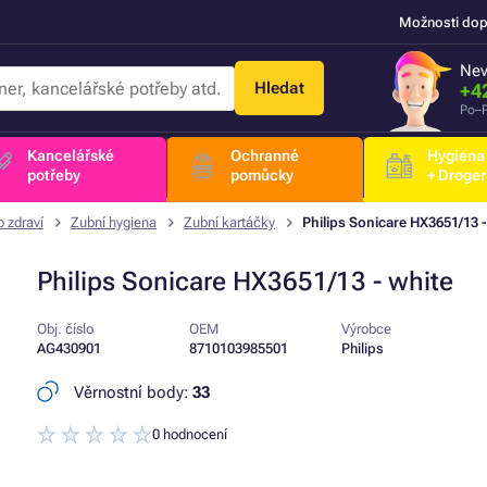
Možnosti dop
Nev
Hledat
+4
Po–P
Kancelářské
Ochranné
Hygiena
potřeby
pomůcky
+ Droger
 zdraví
Zubní hygiena
Zubní kartáčky
Philips Sonicare HX3651/13 -
Philips Sonicare HX3651/13 - white
Obj. číslo
OEM
Výrobce
AG430901
8710103985501
Philips
Věrnostní body:
33
0 hodnocení