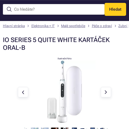
Hledat
Menu
Hlavní stránka
Elektronika + IT
Malé spotřebiče
Péče o zdraví
Zubní 
IO SERIES 5 QUITE WHITE KARTÁČEK
ORAL-B
ilustrační foto