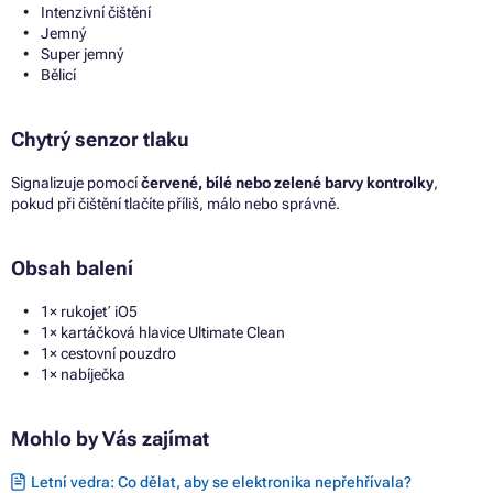
Intenzivní čištění
Jemný
Super jemný
Bělicí
Chytrý senzor tlaku
Signalizuje pomocí
červené, bílé nebo zelené barvy kontrolky
,
pokud při čištění tlačíte příliš, málo nebo správně.
Obsah balení
1× rukojeť iO5
1× kartáčková hlavice Ultimate Clean
1× cestovní pouzdro
1× nabíječka
Mohlo by Vás zajímat
Letní vedra: Co dělat, aby se elektronika nepřehřívala?