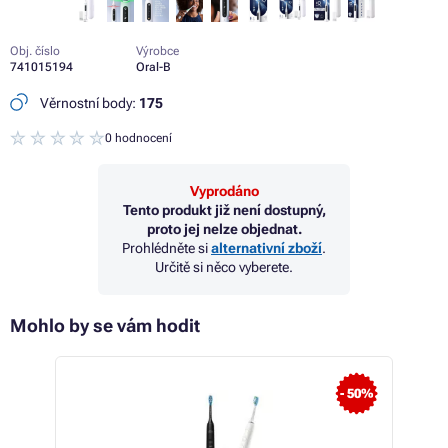
Obj. číslo
Výrobce
741015194
Oral-B
Věrnostní body:
175
0 hodnocení
Vyprodáno
Tento produkt již není dostupný,
proto jej nelze objednat.
Prohlédněte si
alternativní zboží
.
Určitě si něco vyberete.
Mohlo by se vám hodit
- 8%
- 50%