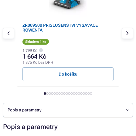
ZR009500 PŘÍSLUŠENSTVÍ VYSAVAČE
ZR2
ROWENTA
RO
Skladem 1 ks
Sk
1 799 Kč
369 
1 664 Kč
27
1 375 Kč bez DPH
227 
Do košíku
Popis a parametry
Popis a parametry