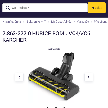
Hledat
Menu
Hlavní stránka
Elektronika + IT
Malé spotřebiče
Vysavače
Příslušens
2.863-322.0 HUBICE PODL. VC4/VC6
KÄRCHER
ilustrační foto