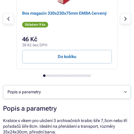
 100
Box magazín 330x230x75mm EMBA červený
Box
mod
Skladem 9 ks
Sk
46 Kč
53
38 Kč bez DPH
44 K
Do košíku
Popis a parametry
Popis a parametry
Krabice s víkem pro uložení 3 archivačních krabic šíře 7,5cm nebo tří
pořadačů šíře 8cm. Ideální na přenášení a transport, rozměry
35x24x30cm, přírodní barva.