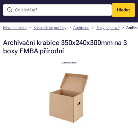
Hledat
Menu
Hlavní stránka
Kancelářské potřeby
Archivace
Boxy papírové
Archiv
Archivační krabice 350x240x300mm na 3
boxy EMBA přírodní
ilustrační foto