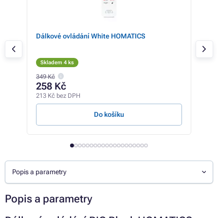
9
Dálkové ovládání White HOMATICS
AB 
PUL
Skladem 4 ks
Sk
349 Kč
258 Kč
35
213 Kč bez DPH
293 
Do košíku
Popis a parametry
Popis a parametry