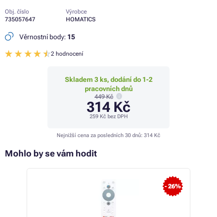
Obj. číslo
Výrobce
735057647
HOMATICS
Věrnostní body:
15
2 hodnocení
Skladem 3 ks, dodání do 1-2
pracovních dnů
449 Kč
314 Kč
259 Kč
bez DPH
Nejnižší cena za posledních 30 dnů:
314 Kč
Mohlo by se vám hodit
 25%
- 26%