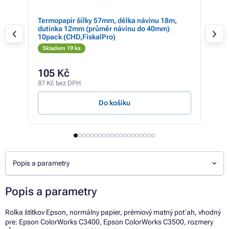
/
Termopapír šířky 57mm, délka návinu 18m,
Pokl
dutinka 12mm (průměr návinu do 40mm)
prod
10pack (CHD,FiskalPro)
Skladem 19 ks
Sk
105 Kč
49
87 Kč bez DPH
41 K
Do košíku
Popis a parametry
Popis a parametry
Rolka štítkov Epson, normálny papier, prémiový matný poťah, vhodný
pre: Epson ColorWorks C3400, Epson ColorWorks C3500, rozmery