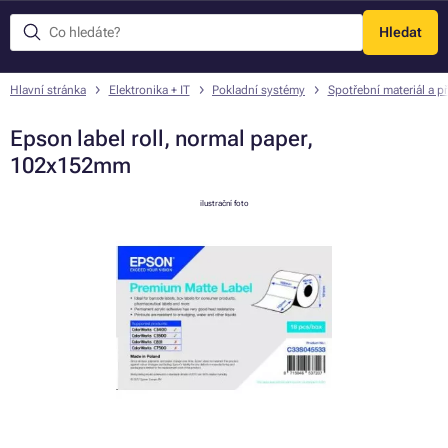
Hledat
Menu
Hlavní stránka
Elektronika + IT
Pokladní systémy
Spotřební materiál a př
Epson label roll, normal paper,
102x152mm
ilustrační foto