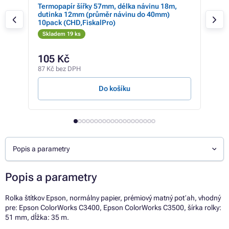
/
Termopapír šířky 57mm, délka návinu 18m,
Pokl
dutinka 12mm (průměr návinu do 40mm)
prod
10pack (CHD,FiskalPro)
Skladem 19 ks
Sk
105 Kč
49
87 Kč bez DPH
41 K
Do košíku
Popis a parametry
Popis a parametry
Rolka štítkov Epson, normálny papier, prémiový matný poťah, vhodný
pre: Epson ColorWorks C3400, Epson ColorWorks C3500, šírka rolky:
51 mm, dĺžka: 35 m.