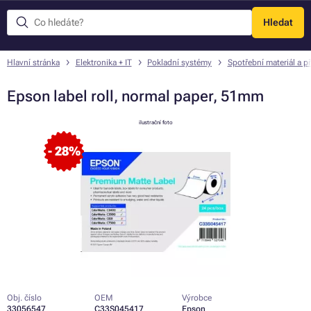
Hledat
Menu
Hlavní stránka
Elektronika + IT
Pokladní systémy
Spotřební materiál a př
Epson label roll, normal paper, 51mm
ilustrační foto
- 28%
Obj. číslo
OEM
Výrobce
33056547
C33S045417
Epson