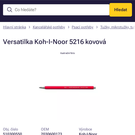
Hledat
Menu
Hlavní stránka
Kancelářské potřeby
Psací potřeby
Tužky, mikrotužky, tu
Versatilka Koh-I-Noor 5216 kovová
ilustrační foto
Obj. číslo
OEM
Výrobce
510300550
2030600173
Koh-I-Noor