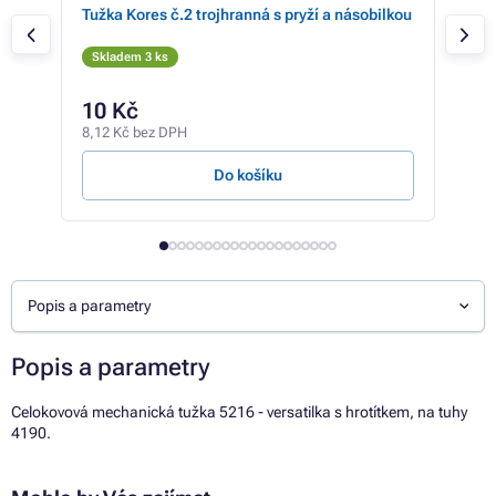
lo
Tužka Kores č.2 trojhranná s pryží a násobilkou
Berl
pryž
Skladem 3 ks
Sk
655 
10 Kč
52
8,12 Kč bez DPH
437 
Do košíku
Popis a parametry
Popis a parametry
Celokovová mechanická tužka 5216 - versatilka s hrotítkem, na tuhy
4190.