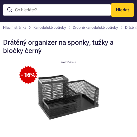
Hledat
Menu
Hlavní stránka
Kancelářské potřeby
Drobné kancelářské potřeby
Drátěn
Drátěný organizer na sponky, tužky a
bločky černý
ilustrační foto
- 16%