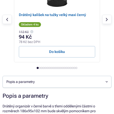
Drátěný kalíšek na tužky velký maxi černý
Drát
Skladem 4 ks
Sk
112 Kč
94 Kč
66
78 Kč bez DPH
55 K
Do košíku
Popis a parametry
Popis a parametry
Drátěný organizér v černé barvě s třemi oddělenými částmi o
rozměrech 186x95x102 mm bude skvělým pomocníkem pro