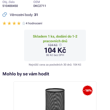
Obj. číslo
OEM
510400450
DKC2711
Věrnostní body:
31
4 hodnocení
Skladem 1 ks, dodání do 1-2
pracovních dnů
124 Kč
104 Kč
86 Kč
bez DPH
Nejnižší cena za posledních 30 dnů:
104 Kč
Mohlo by se vám hodit
- 4%
- 16%