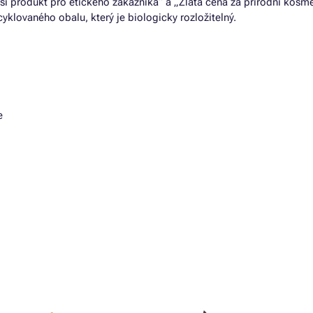
ší produkt pro etického zákazníka“ a „Zlatá cena za přírodní kosm
klovaného obalu, který je biologicky rozložitelný.
e