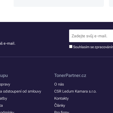
š e-mail.
Souhlasím se zpracován
kupu
TonerPartner.cz
opravy
O nás
a odstoupení od smlouvy
CSR Ledum Kamara s.r.o.
latby
Kontakty
ta
Články
podmínky
Pro firmy