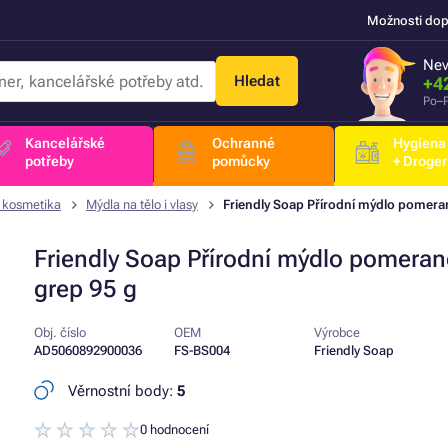
Možnosti dop
Nev
Hledat
+4
Po–P
Kancelářské
Ochranné
Hygiena
potřeby
pomůcky
+ Droger
í kosmetika
Mýdla na tělo i vlasy
Friendly Soap Přírodní mýdlo pomeran
Friendly Soap Přírodní mýdlo pomeran
grep 95 g
Obj. číslo
OEM
Výrobce
AD5060892900036
FS-BS004
Friendly Soap
Věrnostní body:
5
0 hodnocení