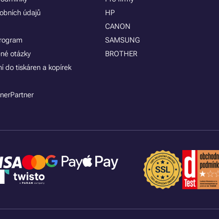
obních údajů
HP
CANON
program
SAMSUNG
ené otázky
BROTHER
í do tiskáren a kopírek
nerPartner