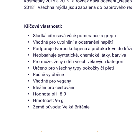
kosmetiky 2015 a 2019“ a rovněž další ocenění „Nejlep
2018“. Všechna mýdla jsou zabalena do papírového recy
Klíčové vlastnosti:
Sladká citrusová vůně pomeranče a grepu
Vhodné pro uvolnění a odstranění napětí
Podporuje tvorbu kolagenu a průtoku krve do kůž
Neobsahuje syntetické, chemické látky, barviva
Pro muže, ženy i děti všech věkových kategorií
Určeno pro všechny typy pokožky či pleti
Ručně vyráběné
Vhodné pro vegany
Ideální pro cestování
Hodnota pH: 8-9
Hmotnost: 95 g
Země původu: Velká Británie