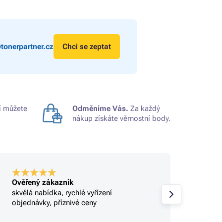
tonerpartner.cz
Chci se zeptat
 můžete
Odměníme Vás.
Za každý
nákup získáte věrnostní body.
Ověřený zákazník
Ověře
skvělá nabídka, rychlé vyřízení
Profi.
objednávky, příznivé ceny