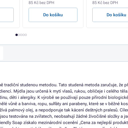
85 Kč bez DPH
85 Kč bez DPH
Do košíku
Do košíku
ně tradiční studenou metodou. Tato studená metoda zaručuje, že př
iencí. Mýdla jsou určená k mytí vlasů, rukou, obličeje i celého těla
nu, děti i alergiky. K výrobě se používají pouze přírodní biologické
lé vůně a barviva, ropu, sulfáty ani parabeny, které se v běžné ko
užívá palmový olej, a nepodporuje tak kácení deštných pralesů. Cíl
jsou testována na zvířatech, neobsahují žádné živočišné složky a js
riendly Soap získalo mezinárodní ocenění „Cena za nejlepší produkt