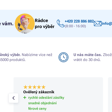
Rádce
+420 228 886 882
 vám.
info@
pro výběr
(8:00 - 16:00)
Široký výběr.
Nabízíme více než
U nás máte čas.
Zboží
45000 produktů.
vrátit do 30 dnů.
Ověřený zákazník
rychlé odeslání zásilky
snadné objednání
férové ceny