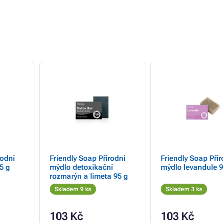
rodní
Friendly Soap Přírodní
Friendly Soap Přír
5 g
mýdlo detoxikační
mýdlo levandule 9
rozmarýn a limeta 95 g
Skladem 9 ks
Skladem 3 ks
103 Kč
103 Kč