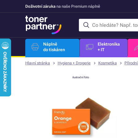
Doživotní záruka
na naše Premium náplně
Náplně
Elektronika
do tiskáren
+ IT
Hlavní stránka
Hygiena + Drogerie
Kosmetika
Přírodn
ilustrační foto