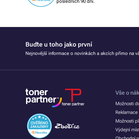
posledních 90 dní.
Buďte u toho jako první
Nejnovější informace o novinkách a akcích přímo na vá
Vše o ná
Možnosti d
Reklamace 
Možnosti p
Výdejní mís
Obchodní 