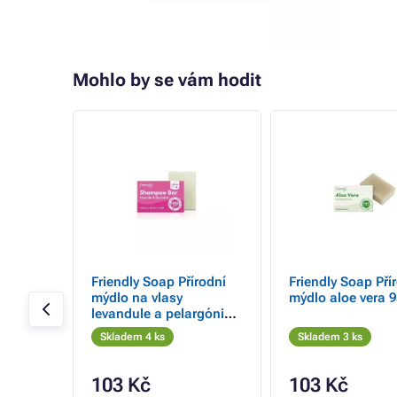
Mohlo by se vám hodit
x fresh
Friendly Soap Přírodní
Friendly Soap Pří
mýdlo na vlasy
mýdlo aloe vera 9
levandule a pelargónie
95 g
Skladem 4 ks
Skladem 3 ks
103 Kč
103 Kč