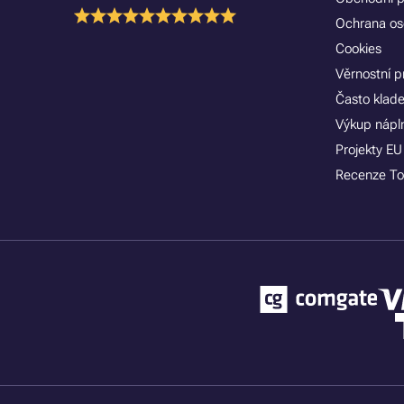
Ochrana os
Cookies
Věrnostní 
Často klad
Výkup nápln
Projekty EU
Recenze To