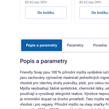
85 Kč bez DPH
85 Kč bez DPH
u
Do košíku
Do košíku
Popis a parametry
Parametry
Poradna
Popis a parametry
Friendly Soap jsou 100 % přírodní mýdla vyráběná ruč
jsou zachovány výjimečné vlastnosti jednotlivých ingred
vhodná pro všechny druhy pokožky, pleti, pro celou rodi
Mýdla neobsahují žádné syntetické, chemické látky, umě
používají a vyvolávají alergické reakce. Výrobce nepo
je minimální dopad na životní prostředí. Tato mýdla ne
vhodná i pro vegany. Přírodní mýdlo na vlasy značky F