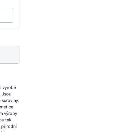
85 Kč bez DPH
85 Kč bez DPH
Do košíku
Do košíku
i výrobě
. Jsou
 suroviny.
smetice
em výroby
ou tak
 přírodní