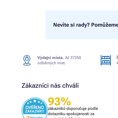
Nevíte si rady?
Pomůžeme
Výdejní místa.
Až 37250
odběrných míst.
Zákazníci nás chválí
Ověřený zákazník
93%
Všechno proběhlo k mé spokojenosti
zákazníků doporučuje podle
dotazníku spokojenosti za