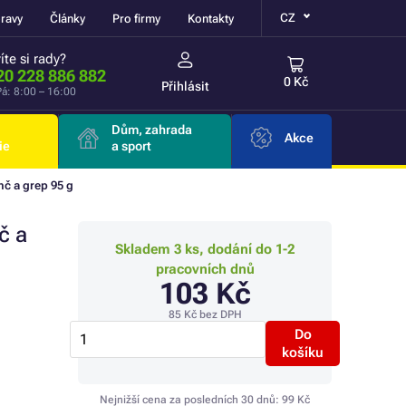
CZ
ravy
Články
Pro firmy
Kontakty
íte si rady?
20 228 886 882
0 Kč
Přihlásit
á: 8:00 – 16:00
Dům, zahrada
Akce
ie
a sport
č a grep 95 g
č a
Skladem 3 ks, dodání do 1-2
pracovních dnů
103 Kč
85 Kč
bez DPH
Do
košíku
Nejnižší cena za posledních 30 dnů:
99 Kč