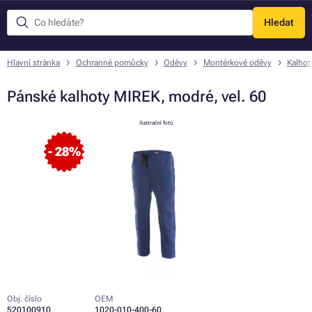
Hledat
Menu
Hlavní stránka
Ochranné pomůcky
Oděvy
Montérkové oděvy
Kalhot
Pánské kalhoty MIREK, modré, vel. 60
ilustrační foto
- 28%
Obj. číslo
OEM
520100910
1020-010-400-60