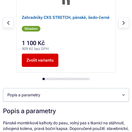
Zahradníky CXS STRETCH, pánské, šedo-černé
Kal
čer
Skladem
Sk
1 100 Kč
od
909 Kč bez DPH
od 3
Zvolit variantu
Z
Popis a parametry
Popis a parametry
Pánské montérkové kalhoty do pasu, volný pas s tkanicí na stáhnutí,
zdvojená kolena, pravá boční kapsa. Doporučené použití: stavebnictví,