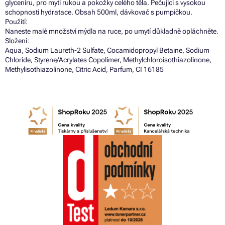
glyceníru, pro mytí rukou a pokožky celého těla. Pečující s vysokou
schopností hydratace. Obsah 500ml, dávkovač s pumpičkou.
Použití:
Naneste malé množství mýdla na ruce, po umytí důkladně opláchněte.
Složení:
Aqua, Sodium Laureth-2 Sulfate, Cocamidopropyl Betaine, Sodium
Chloride, Styrene/Acrylates Copolimer, Methylchloroisothiazolinone,
Methylisothiazolinone, Citric Acid, Parfum, CI 16185