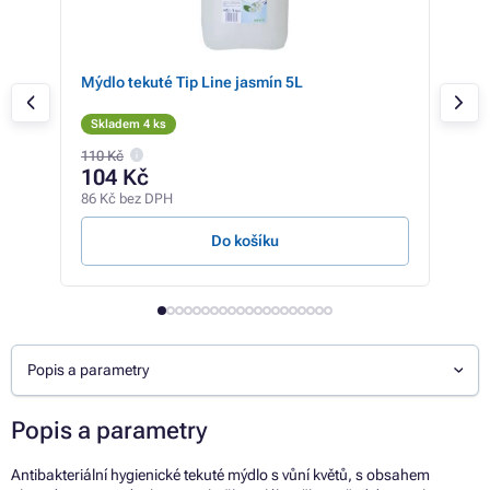
Mýdlo tekuté Tip Line jasmín 5L
Mýd
Skladem 4 ks
Sk
110 Kč
104 Kč
47
86 Kč bez DPH
39 K
Do košíku
Popis a parametry
Popis a parametry
Antibakteriální hygienické tekuté mýdlo s vůní květů, s obsahem