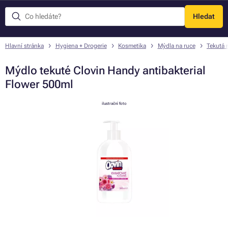
Hledat
Menu
Hlavní stránka
Hygiena + Drogerie
Kosmetika
Mýdla na ruce
Tekutá 
Mýdlo tekuté Clovin Handy antibakterial
Flower 500ml
ilustrační foto