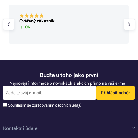
Ověřený zákazník
OK
Buďte u toho jako první
Nejnovější informace o novinkách a akcích přímo na váš e-mail.
Přihlásit odběr
Souhlasím se zpracováním
osobních údajů
.
Kontaktní údaje