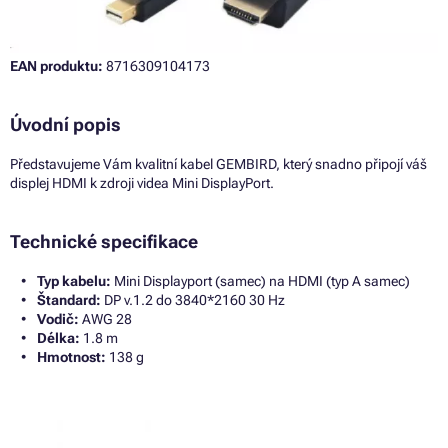
EAN produktu:
8716309104173
Úvodní popis
Představujeme Vám kvalitní kabel GEMBIRD, který snadno připojí váš
displej HDMI k zdroji videa Mini DisplayPort.
Technické specifikace
Typ kabelu:
Mini Displayport (samec) na HDMI (typ A samec)
Štandard:
DP v.1.2 do 3840*2160 30 Hz
Vodič:
AWG 28
Délka:
1.8 m
Hmotnost:
138 g