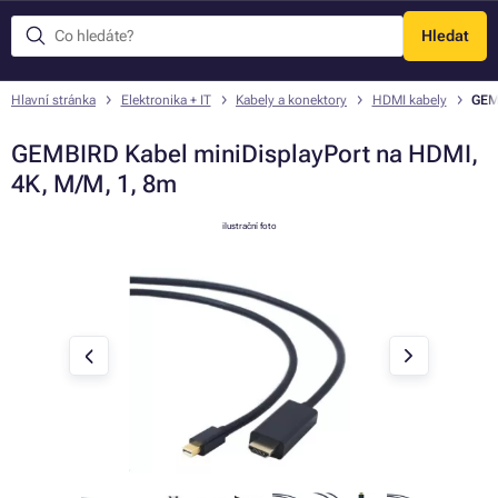
Hledat
Menu
Hlavní stránka
Elektronika + IT
Kabely a konektory
HDMI kabely
GEM
GEMBIRD Kabel miniDisplayPort na HDMI,
4K, M/M, 1, 8m
ilustrační foto