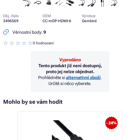
Obj. číslo
OEM
Výrobce
3496569
CC-mDP-HDMI-6
Gembird
Věrnostní body:
9
0 hodnocení
Vyprodáno
Tento produkt již není dostupný,
proto jej nelze objednat.
Prohlédněte si
alternativní zboží
.
Určitě si něco vyberete.
Mohlo by se vám hodit
 39%
- 24%