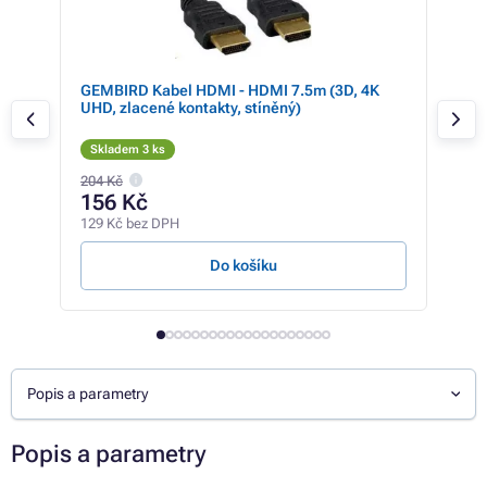
z 2
GEMBIRD Kabel HDMI - HDMI 7.5m (3D, 4K
GEM
UHD, zlacené kontakty, stíněný)
zlac
Skladem 3 ks
Skl
204 Kč
255 
156 Kč
17
129 Kč bez DPH
147 
Do košíku
Popis a parametry
Popis a parametry