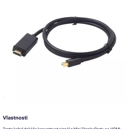
Vlastnosti
Tento kabel dokáže konvertovat signál z Mini DisplayPortu na HDMI.