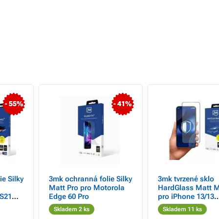
- 55%
- 41%
e Silky
3mk ochranná folie Silky
3mk tvrzené sklo
Matt Pro pro Motorola
HardGlass Matt 
S21
Edge 60 Pro
pro iPhone 13/13
Pro/14/16E/17E
Skladem 2 ks
Skladem 11 ks