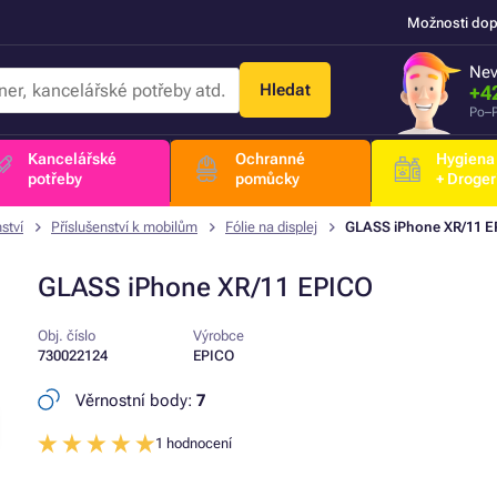
Možnosti dop
Nev
Hledat
+4
Po–P
Kancelářské
Ochranné
Hygiena
potřeby
pomůcky
+ Droger
ství
Příslušenství k mobilům
Fólie na displej
GLASS iPhone XR/11 E
GLASS iPhone XR/11 EPICO
Obj. číslo
Výrobce
730022124
EPICO
Věrnostní body:
7
1 hodnocení