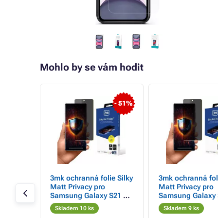
Mohlo by se vám hodit
- 28%
- 51%
ASS
3mk ochranná folie Silky
3mk ochranná foli
inální
Matt Privacy pro
Matt Privacy pro
Samsung Galaxy S21 FE
Samsung Galaxy 
5G
Ultra 5G
Skladem 10 ks
Skladem 9 ks