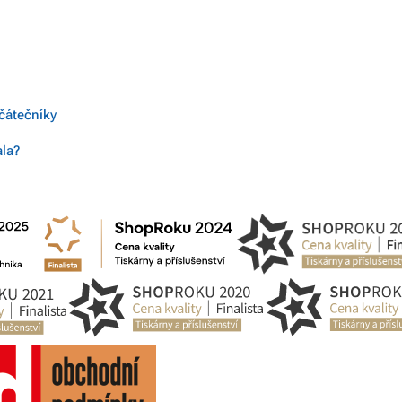
ačátečníky
ala?