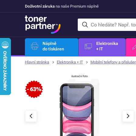
Doživotní záruka
na naše Premium náplně
Náplně
Elektronika
do tiskáren
+ IT
Hlavní stránka
Elektronika + IT
Mobilní telefony a příslušen
ilustrační foto
- 63%