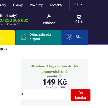
CZ
ravy
Články
Pro firmy
Kontakty
íte si rady?
20 228 886 882
0 Kč
Přihlásit
á: 8:00 – 16:00
Dům, zahrada
Akce
ie
a sport
PICO
Skladem 1 ks, dodání do 1-2
pracovních dnů
399 Kč
149 Kč
123 Kč
bez DPH
Do
košíku