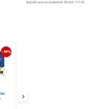
Nejnižší cena za posledních 30 dnů:
117 Kč
- 49%
- 44%
3mk ochranná folie Silky
3mk ochranná folie
Max
Matt Privacy pro
Matt Privacy pro 
Samsung Galaxy A32 4G
Blade GT
Skladem 3 ks
Skladem 3 ks