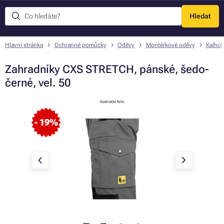
Hledat
Menu
Hlavní stránka
Ochranné pomůcky
Oděvy
Montérkové oděvy
Kalhot
Zahradníky CXS STRETCH, pánské, šedo-
černé, vel. 50
ilustrační foto
- 19%