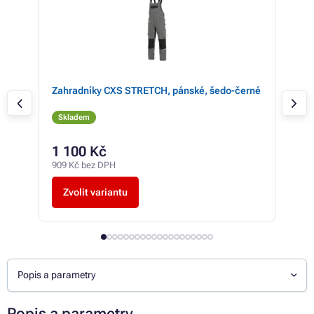
Zahradníky CXS STRETCH, pánské, šedo-černé
Kal
čer
Skladem
Sk
1 100 Kč
od
909 Kč bez DPH
od 3
Zvolit variantu
Z
Popis a parametry
Popis a parametry