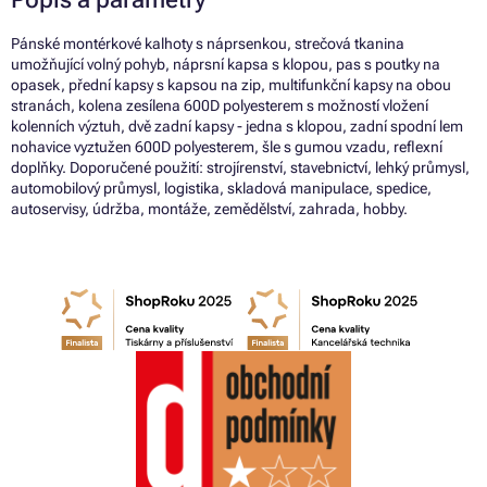
Pánské montérkové kalhoty s náprsenkou, strečová tkanina
umožňující volný pohyb, náprsní kapsa s klopou, pas s poutky na
opasek, přední kapsy s kapsou na zip, multifunkční kapsy na obou
stranách, kolena zesílena 600D polyesterem s možností vložení
kolenních výztuh, dvě zadní kapsy - jedna s klopou, zadní spodní lem
nohavice vyztužen 600D polyesterem, šle s gumou vzadu, reflexní
doplňky. Doporučené použití: strojírenství, stavebnictví, lehký průmysl,
automobilový průmysl, logistika, skladová manipulace, spedice,
autoservisy, údržba, montáže, zemědělství, zahrada, hobby.