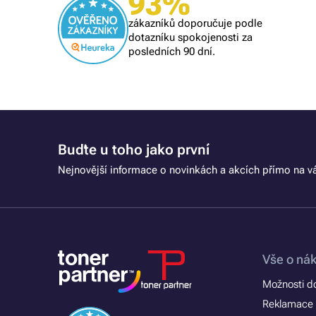
93%
i se
naprostý spoleh
zákazníků doporučuje podle
 při další
vše O,K,
dotazníku spokojenosti za
posledních 90 dní.
Buďte u toho jako první
Nejnovější informace o novinkách a akcích přímo na vá
Vše o ná
Možnosti d
Reklamace 