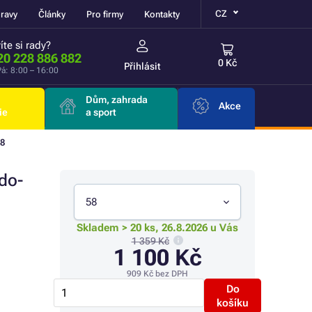
CZ
ravy
Články
Pro firmy
Kontakty
íte si rady?
20 228 886 882
0 Kč
Přihlásit
á: 8:00 – 16:00
Dům, zahrada
Akce
ie
a sport
58
do-
58
Skladem > 20 ks, 26.8.2026 u Vás
1 359 Kč
1 100 Kč
909 Kč
bez DPH
Do
košíku