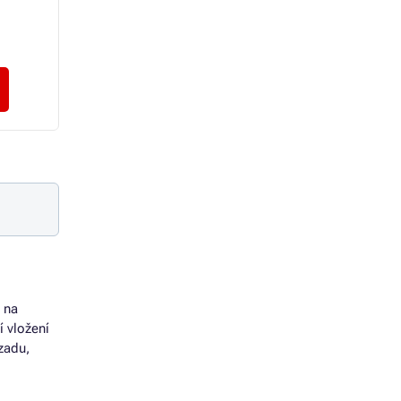
308 Kč
868 Kč
255 Kč bez DPH
718 Kč bez DPH
Zvolit variantu
Zvolit variantu
 na
 vložení
zadu,