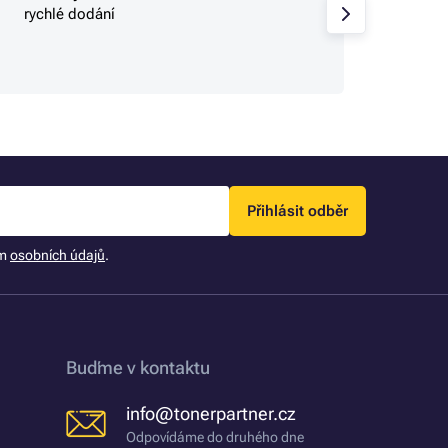
rychlé dodání
rychlé
sbírají
objed
Přihlásit odběr
ím
osobních údajů
.
Buďme v kontaktu
info@tonerpartner.cz
Odpovídáme do druhého dne