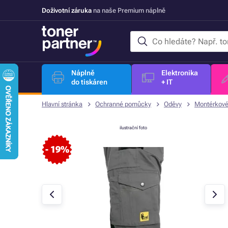
Doživotní záruka
na naše Premium náplně
Náplně
Elektronika
do tiskáren
+ IT
Hlavní stránka
Ochranné pomůcky
Oděvy
Montérkové
ilustrační foto
- 19%