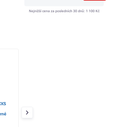
Nejnižší cena za posledních 30 dnů:
1 100 Kč
CXS
Kalhoty do pasu CXS
Zahradníky CXS O
LUXY JOSEF, pánské,
KRYŠTOF, zimní,
rné
černo-šedé
pánské, šedo-čer
Skladem
Skladem