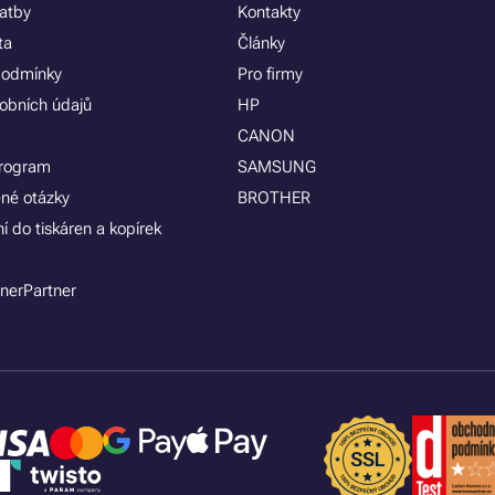
latby
Kontakty
ta
Články
podmínky
Pro firmy
obních údajů
HP
CANON
program
SAMSUNG
ené otázky
BROTHER
í do tiskáren a kopírek
nerPartner