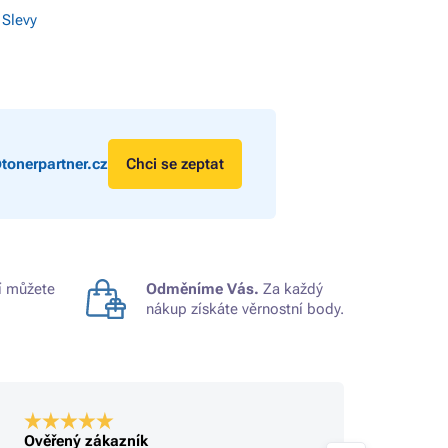
 Slevy
tonerpartner.cz
Chci se zeptat
 můžete
Odměníme Vás.
Za každý
nákup získáte věrnostní body.
Ověřený zákazník
Ověře