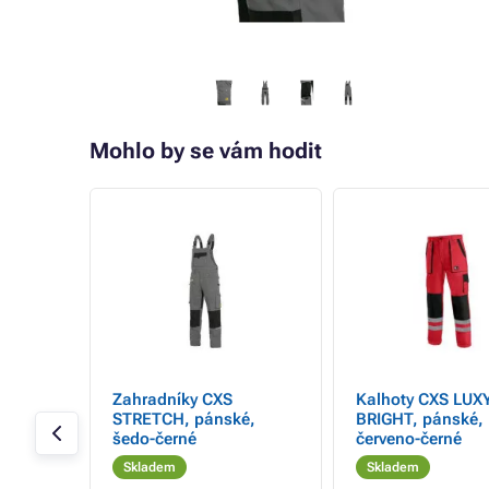
Mohlo by se vám hodit
RETCH,
Zahradníky CXS
Kalhoty CXS LUX
ká,
STRETCH, pánské,
BRIGHT, pánské,
erná
šedo-černé
červeno-černé
Skladem
Skladem