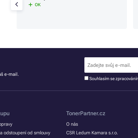
OK
š e-mail.
Souhlasím se zpracován
kupu
TonerPartner.cz
opravy
O nás
a odstoupení od smlouvy
CSR Ledum Kamara s.r.o.