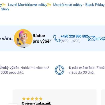
vy
Levné Montérkové oděvy
Montérkové oděvy - Black Friday
 Slevy
Rádce
+420 228 886 882
 vám.
info@
pro výběr
(8:00 - 16:00)
Široký výběr.
Nabízíme více než
U nás máte čas.
Zboží
45000 produktů.
vrátit do 30 dnů.
Ověřený zákazník