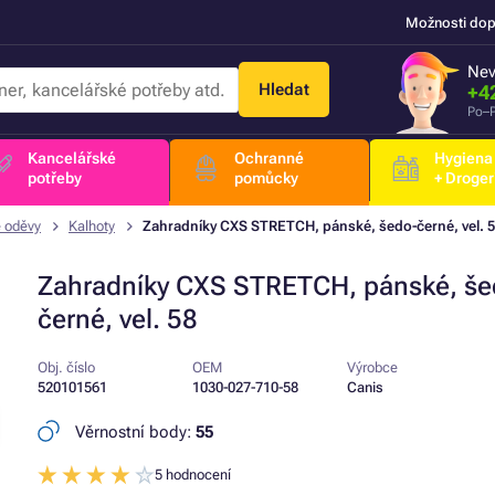
Možnosti dop
Nev
Hledat
+4
Po–P
Kancelářské
Ochranné
Hygiena
potřeby
pomůcky
+ Droger
 oděvy
Kalhoty
Zahradníky CXS STRETCH, pánské, šedo-černé, vel. 
Zahradníky CXS STRETCH, pánské, še
černé, vel. 58
Obj. číslo
OEM
Výrobce
520101561
1030-027-710-58
Canis
Věrnostní body:
55
5 hodnocení