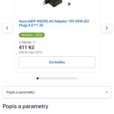
MC-
Asus (ADP-65DW) AC Adapter 19V 65W (EU
LEN
Plug) 4.0 *1.35
Ada
Skladem > 20 ks
Sk
1 192 Kč
659 
411 Kč
46
340 Kč bez DPH
386 
Do košíku
Popis a parametry
Popis a parametry