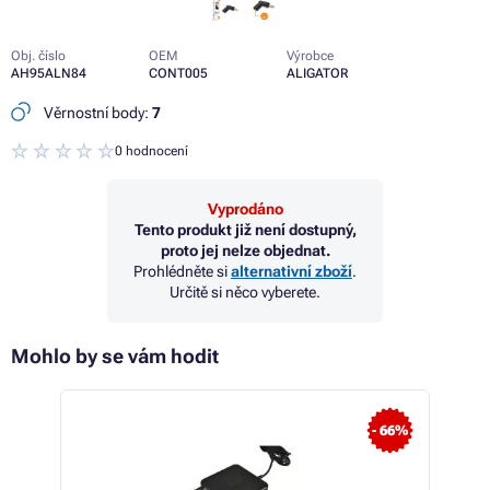
Obj. číslo
OEM
Výrobce
AH95ALN84
CONT005
ALIGATOR
Věrnostní body:
7
0 hodnocení
Vyprodáno
Tento produkt již není dostupný,
proto jej nelze objednat.
Prohlédněte si
alternativní zboží
.
Určitě si něco vyberete.
Mohlo by se vám hodit
 36%
- 66%