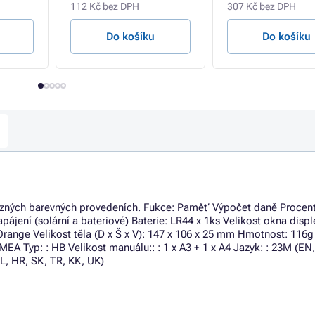
112 Kč bez DPH
307 Kč bez DPH
Do košíku
Do košíku
různých barevných provedeních. Fukce: Paměť Výpočet daně Procen
pájení (solární a bateriové) Baterie: LR44 x 1ks Velikost okna disple
Orange Velikost těla (D x Š x V): 147 x 106 x 25 mm Hmotnost: 116g
EMEA Typ: : HB Velikost manuálu:: : 1 x A3 + 1 x A4 Jazyk: : 23M (EN,
SL, HR, SK, TR, KK, UK)