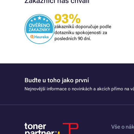
Zákazníci nás chválí
Ověřený zákazník
93%
Všechno proběhlo k mé spokojenosti
zákazníků doporučuje podle
dotazníku spokojenosti za
posledních 90 dní.
Buďte u toho jako první
Nejnovější informace o novinkách a akcích přímo na vá
Vše o ná