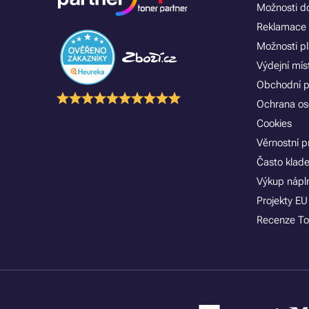
Možnosti d
Reklamace 
Možnosti p
Výdejní mís
Obchodní 
Ochrana os
Cookies
Věrnostní 
Často klad
Výkup nápln
Projekty EU
Recenze To