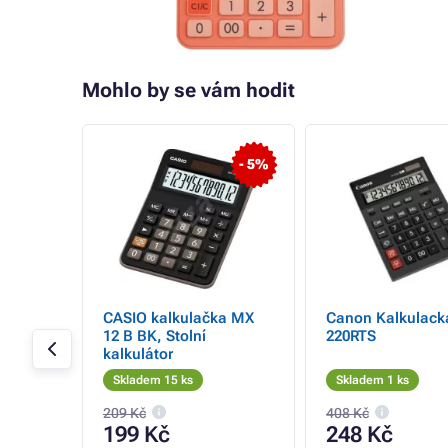
Mohlo by se vám hodit
- 31%
- 5%
 EL-
CASIO kalkulačka MX
Canon Kalkulack
pesní
12 B BK, Stolní
220RTS
kalkulátor
Skladem 15 ks
Skladem 1 ks
209 Kč
408 Kč
199 Kč
248 Kč