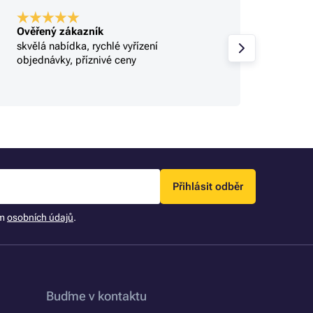
Ověřený zákazník
Ověře
skvělá nabídka, rychlé vyřízení
Profi.
objednávky, příznivé ceny
Přihlásit odběr
ím
osobních údajů
.
Buďme v kontaktu