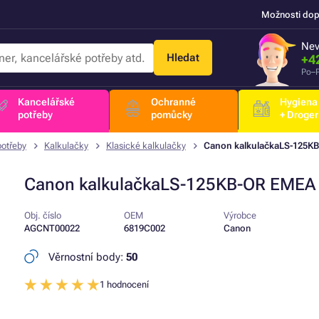
Možnosti dop
Nev
Hledat
+4
Po–P
Kancelářské
Ochranné
Hygiena
potřeby
pomůcky
+ Droger
potřeby
Kalkulačky
Klasické kalkulačky
Canon kalkulačkaLS-125K
Canon kalkulačkaLS-125KB-OR EMEA
Obj. číslo
OEM
Výrobce
AGCNT00022
6819C002
Canon
Věrnostní body:
50
1 hodnocení