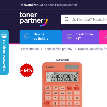
Doživotní záruka
na naše Premium náplně
Náplně
Elektronika
do tiskáren
+ IT
Hlavní stránka
Kancelářské potřeby
Drobné kancelářské 
ilustrační foto
- 64%