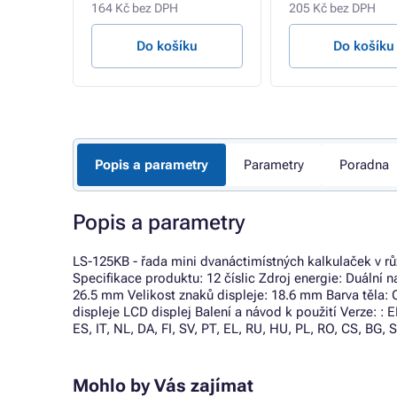
164 Kč bez DPH
205 Kč bez DPH
u
Do košíku
Do košíku
Popis a parametry
Parametry
Poradna
Popis a parametry
LS-125KB - řada mini dvanáctimístných kalkulaček v 
Specifikace produktu: 12 číslic Zdroj energie: Duální na
26.5 mm Velikost znaků displeje: 18.6 mm Barva těla: 
displeje LCD displej Balení a návod k použití Verze: : 
ES, IT, NL, DA, FI, SV, PT, EL, RU, HU, PL, RO, CS, BG, 
Mohlo by Vás zajímat