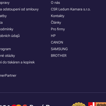
opravy
O nás
a odstoupení od smlouvy
CSR Ledum Kamara s.r.o.
latby
Kontakty
ta
Články
podmínky
Pro firmy
obních údajů
HP
CANON
program
SAMSUNG
ené otázky
BROTHER
í do tiskáren a kopírek
nerPartner