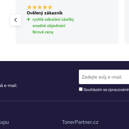
Ověřený zákazník
rychlé odeslání zásilky
snadné objednání
férové ceny
š e-mail.
Souhlasím se zpracován
kupu
TonerPartner.cz