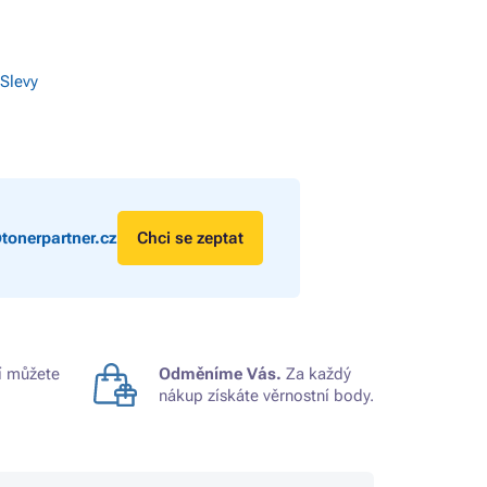
 Slevy
tonerpartner.cz
Chci se zeptat
 můžete
Odměníme Vás.
Za každý
nákup získáte věrnostní body.