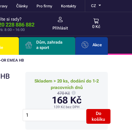
CZ
ravy
Články
Pro firmy
Kontakty
íte si rady?
20 228 886 882
0 Kč
Přihlásit
á: 8:00 – 16:00
Dům, zahrada
Akce
ie
a sport
B-OR EMEA HB
 HB
Skladem > 20 ks, dodání do 1-2
pracovních dnů
470 Kč
168 Kč
139 Kč
bez DPH
Do
košíku