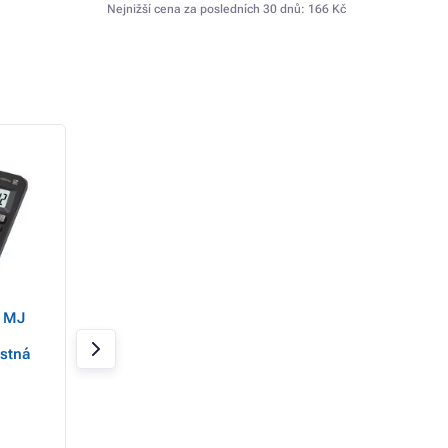
Nejnižší cena za posledních 30 dnů:
166 Kč
a MJ
Sencor kalkulačka SEC
Sencor kalkulačk
255/ 8
372T/BU
ístná
Skladem 16 ks
Skladem 10 ks
227 Kč
90 Kč
177 Kč