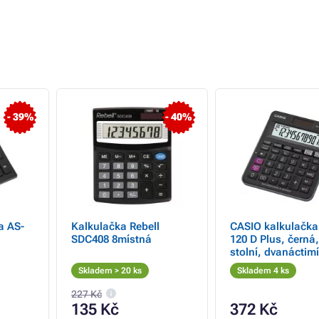
- 39%
- 40%
a AS-
Kalkulačka Rebell
CASIO kalkulačk
SDC408 8místná
120 D Plus, černá,
stolní, dvanáctim
Skladem > 20 ks
Skladem 4 ks
227 Kč
135 Kč
372 Kč