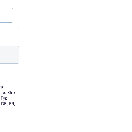
74 Kč bez DPH
147 Kč bez DPH
Do košíku
Do košíku
ta
je: 85 x
 Typ
 DE, FR,