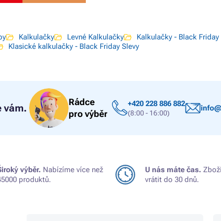
by
Kalkulačky
Levné Kalkulačky
Kalkulačky - Black Friday
Klasické kalkulačky - Black Friday Slevy
Rádce
+420 228 886 882
 vám.
info@
pro výběr
(8:00 - 16:00)
Široký výběr.
Nabízíme více než
U nás máte čas.
Zboží
45000 produktů.
vrátit do 30 dnů.