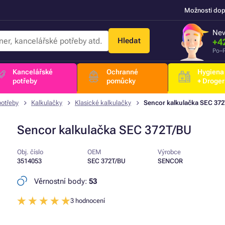
Možnosti dop
Nev
Hledat
+4
Po–P
Kancelářské
Ochranné
Hygiena
potřeby
pomůcky
+ Droger
potřeby
Kalkulačky
Klasické kalkulačky
Sencor kalkulačka SEC 37
Sencor kalkulačka SEC 372T/BU
Obj. číslo
OEM
Výrobce
3514053
SEC 372T/BU
SENCOR
Věrnostní body:
53
3 hodnocení