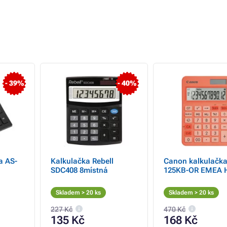
- 39%
- 40%
a AS-
Kalkulačka Rebell
Canon kalkulačka
SDC408 8místná
125KB-OR EMEA 
Skladem > 20 ks
Skladem > 20 ks
227 Kč
470 Kč
135 Kč
168 Kč