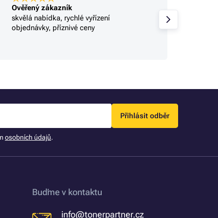
Ověřený zákazník
Ověře
skvělá nabídka, rychlé vyřízení
Profi.
objednávky, příznivé ceny
Přihlásit odběr
ím
osobních údajů
.
Buďme v kontaktu
info@tonerpartner.cz