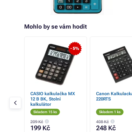
Mohlo by se vám hodit
- 69%
- 5%
a KS-
CASIO kalkulačka MX
Canon Kalkulack
 HB
12 B BK, Stolní
220RTS
kalkulátor
Skladem 15 ks
Skladem 1 ks
209 Kč
408 Kč
199 Kč
248 Kč