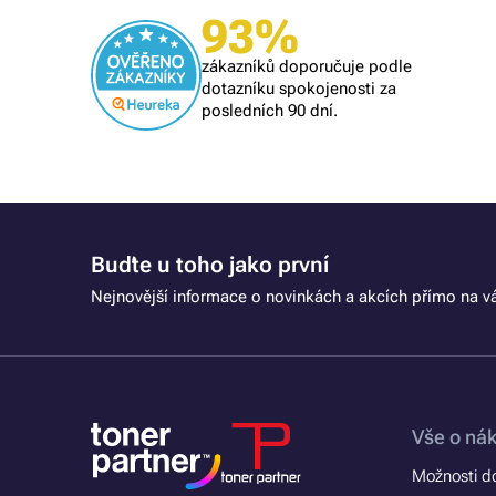
Ověřený zákazník
93%
Všechno proběhlo k mé spokojenosti
zákazníků doporučuje podle
dotazníku spokojenosti za
posledních 90 dní.
Buďte u toho jako první
Nejnovější informace o novinkách a akcích přímo na vá
Vše o ná
Možnosti d