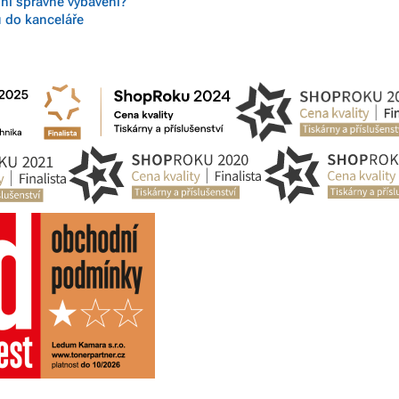
 ní správné vybavení?
ů do kanceláře