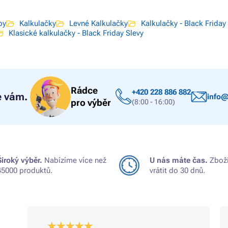
by
Kalkulačky
Levné Kalkulačky
Kalkulačky - Black Friday
Klasické kalkulačky - Black Friday Slevy
Rádce
+420 228 886 882
 vám.
info@
pro výběr
(8:00 - 16:00)
Široký výběr.
Nabízíme více než
U nás máte čas.
Zboží
45000 produktů.
vrátit do 30 dnů.