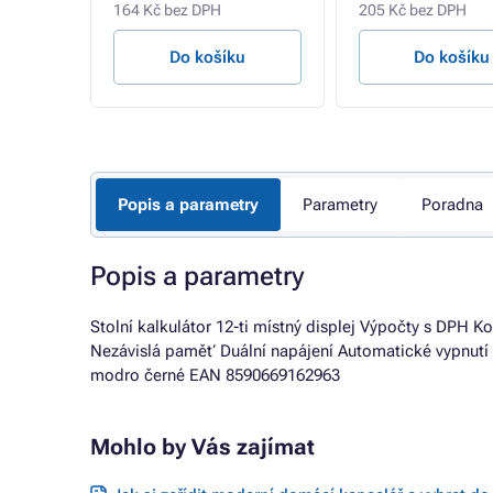
164 Kč bez DPH
205 Kč bez DPH
u
Do košíku
Do košíku
Popis a parametry
Parametry
Poradna
Popis a parametry
Stolní kalkulátor 12-ti místný displej Výpočty s DPH
Nezávislá paměť Duální napájení Automatické vypnutí
modro černé EAN 8590669162963
Mohlo by Vás zajímat