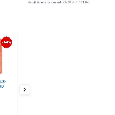
Nejnižší cena za posledních 30 dnů:
171 Kč
- 64%
LS-
CASIO kalkulačka MJ
Sencor kalkulačk
HB
120 D Plus, černá,
255/ 8
stolní, dvanáctimístná
Skladem 4 ks
Skladem 16 ks
372 Kč
90 Kč