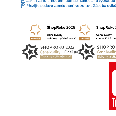
Jak si zařídit moderní domácí kancelář a vybrat do
Přežijte sedavé zaměstnání ve zdraví: Zásoba cvik