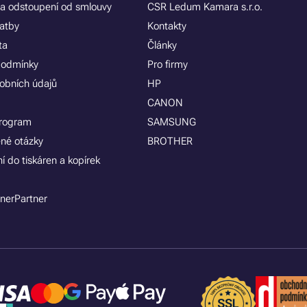
a odstoupení od smlouvy
CSR Ledum Kamara s.r.o.
latby
Kontakty
ta
Články
podmínky
Pro firmy
obních údajů
HP
CANON
program
SAMSUNG
ené otázky
BROTHER
í do tiskáren a kopírek
nerPartner