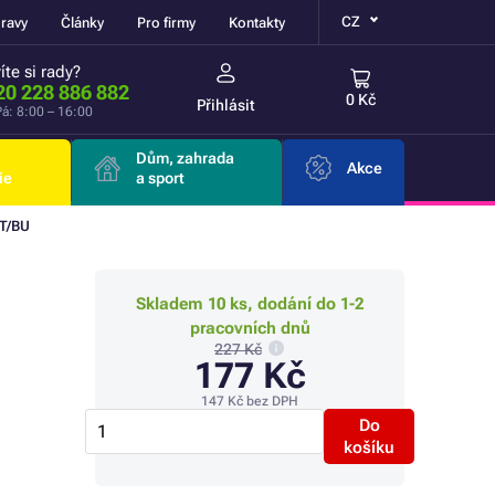
CZ
ravy
Články
Pro firmy
Kontakty
íte si rady?
20 228 886 882
0 Kč
Přihlásit
á: 8:00 – 16:00
Dům, zahrada
Akce
ie
a sport
2T/BU
Skladem 10 ks, dodání do 1-2
pracovních dnů
227 Kč
177 Kč
147 Kč
bez DPH
Do
košíku