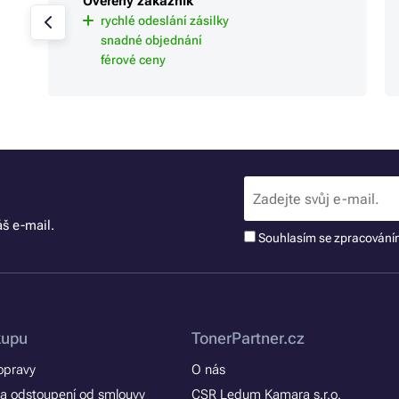
Ověřený zákazník
rychlé odeslání zásilky
snadné objednání
férové ceny
š e-mail.
Souhlasím se zpracován
kupu
TonerPartner.cz
opravy
O nás
a odstoupení od smlouvy
CSR Ledum Kamara s.r.o.