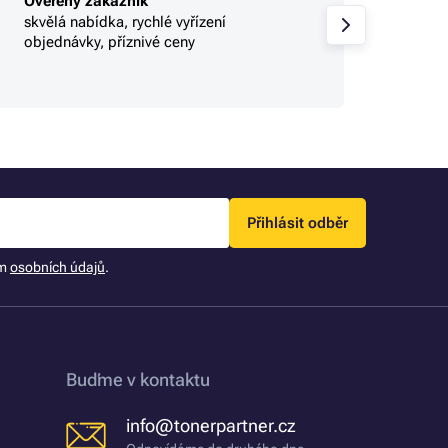
Ověřený zákazník
Ověře
skvělá nabídka, rychlé vyřízení
Profi.
objednávky, příznivé ceny
Přihlásit odběr
ím
osobních údajů
.
Buďme v kontaktu
info@tonerpartner.cz