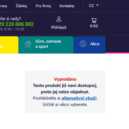
CZ
ravy
Články
Pro firmy
Kontakty
íte si rady?
20 228 886 882
0 Kč
Přihlásit
á: 8:00 – 16:00
Dům, zahrada
Akce
ie
a sport
Vyprodáno
Tento produkt již není dostupný,
proto jej nelze objednat.
Prohlédněte si
alternativní zboží
.
Určitě si něco vyberete.