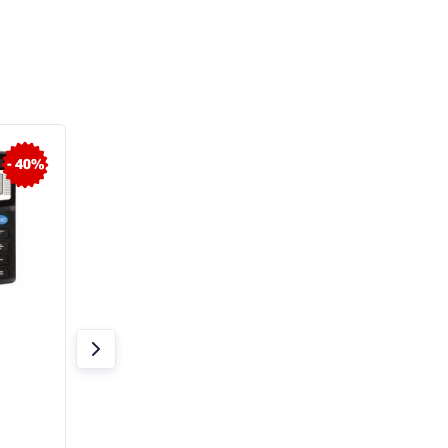
- 40%
CASIO kalkulačka MJ
Sencor kalkulačk
120 D Plus, černá,
255/ 8
stolní, dvanáctimístná
Skladem 4 ks
Skladem 16 ks
372 Kč
90 Kč