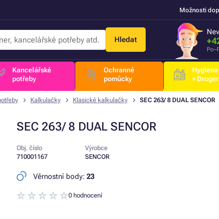
Možnosti dop
Nev
Hledat
+4
Po–P
Kancelářské
Ochranné
Hygiena
potřeby
pomůcky
+ Droger
potřeby
Kalkulačky
Klasické kalkulačky
SEC 263/ 8 DUAL SENCOR
SEC 263/ 8 DUAL SENCOR
Obj. číslo
Výrobce
710001167
SENCOR
Věrnostní body:
23
0 hodnocení