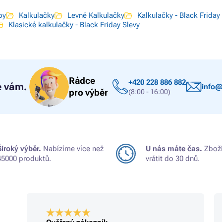
by
Kalkulačky
Levné Kalkulačky
Kalkulačky - Black Friday
Klasické kalkulačky - Black Friday Slevy
Rádce
+420 228 886 882
 vám.
info@
pro výběr
(8:00 - 16:00)
Široký výběr.
Nabízíme více než
U nás máte čas.
Zboží
45000 produktů.
vrátit do 30 dnů.