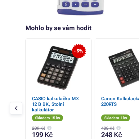
Mohlo by se vám hodit
- 37%
- 5%
a AS-
CASIO kalkulačka MX
Canon Kalkulack
12 B BK, Stolní
220RTS
kalkulátor
Skladem 15 ks
Skladem 1 ks
209 Kč
408 Kč
199 Kč
248 Kč