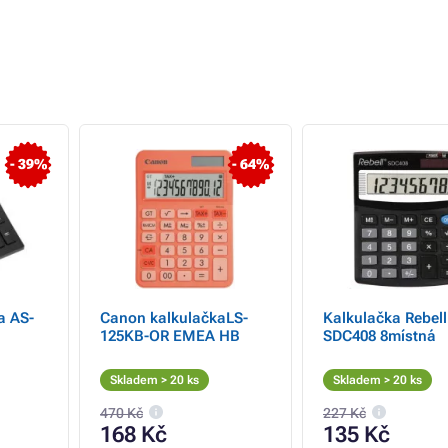
- 39%
- 64%
a AS-
Canon kalkulačkaLS-
Kalkulačka Rebell
125KB-OR EMEA HB
SDC408 8místná
Skladem > 20 ks
Skladem > 20 ks
470 Kč
227 Kč
168 Kč
135 Kč