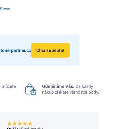
 Slevy
tonerpartner.cz
Chci se zeptat
 můžete
Odměníme Vás.
Za každý
nákup získáte věrnostní body.