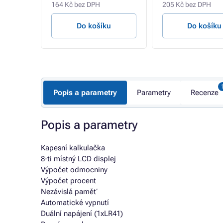
164 Kč bez DPH
205 Kč bez DPH
u
Do košíku
Do košíku
Popis a parametry
Parametry
Recenze
Popis a parametry
Kapesní kalkulačka
8-ti místný LCD displej
Výpočet odmocniny
Výpočet procent
Nezávislá paměť
Automatické vypnutí
Duální napájení (1xLR41)