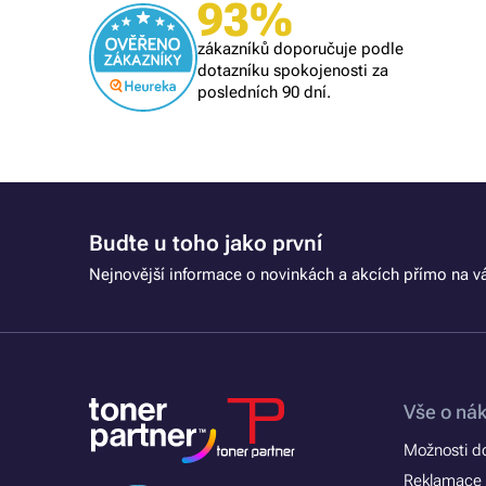
Ověřený zákazník
93%
Všechno proběhlo k mé spokojenosti
zákazníků doporučuje podle
dotazníku spokojenosti za
posledních 90 dní.
Buďte u toho jako první
Nejnovější informace o novinkách a akcích přímo na vá
Vše o ná
Možnosti d
Reklamace 