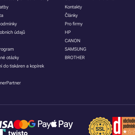
latby
Kontakty
ta
Články
podmínky
Pro firmy
obních údajů
HP
CANON
program
SAMSUNG
ené otázky
BROTHER
í do tiskáren a kopírek
nerPartner