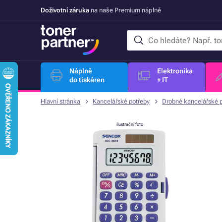
Doživotní záruka
na naše Premium náplně
Náplně
Elektronika
do tiskáren
+ IT
Hlavní stránka
Kancelářské potřeby
Drobné kancelářské 
ilustrační foto