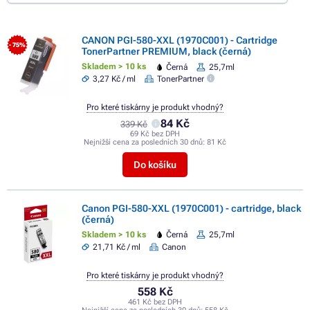
CANON PGI-580-XXL (1970C001) - Cartridge
- 75%
TonerPartner PREMIUM, black (černá)
Skladem > 10 ks
Černá
25,7ml
3,27 Kč / ml
TonerPartner
Pro které tiskárny je produkt vhodný?
84 Kč
339 Kč
69 Kč bez DPH
Nejnižší cena za posledních 30 dnů:
81 Kč
Do košíku
Canon PGI-580-XXL (1970C001) - cartridge, black
(černá)
Skladem > 10 ks
Černá
25,7ml
21,71 Kč / ml
Canon
Pro které tiskárny je produkt vhodný?
558 Kč
461 Kč bez DPH