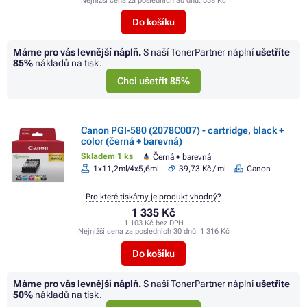
Nejnižší cena za posledních 30 dnů:
558 Kč
Do košíku
Máme pro vás levnější náplň.
S naší TonerPartner náplní
ušetříte
85%
nákladů na tisk.
Chci ušetřit 85%
Canon PGI-580 (2078C007) - cartridge, black +
color (černá + barevná)
Skladem 1 ks
Černá + barevná
1x11,2ml/4x5,6ml
39,73 Kč / ml
Canon
Pro které tiskárny je produkt vhodný?
1 335 Kč
1 103 Kč bez DPH
Nejnižší cena za posledních 30 dnů:
1 316 Kč
Do košíku
Máme pro vás levnější náplň.
S naší TonerPartner náplní
ušetříte
50%
nákladů na tisk.