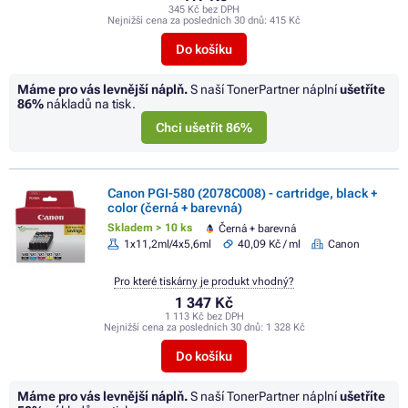
345 Kč bez DPH
Nejnižší cena za posledních 30 dnů:
415 Kč
Do košíku
Máme pro vás levnější náplň.
S naší TonerPartner náplní
ušetříte
86%
nákladů na tisk.
Chci ušetřit 86%
Canon PGI-580 (2078C008) - cartridge, black +
color (černá + barevná)
Skladem > 10 ks
Černá + barevná
1x11,2ml/4x5,6ml
40,09 Kč / ml
Canon
Pro které tiskárny je produkt vhodný?
1 347 Kč
1 113 Kč bez DPH
Nejnižší cena za posledních 30 dnů:
1 328 Kč
Do košíku
Máme pro vás levnější náplň.
S naší TonerPartner náplní
ušetříte