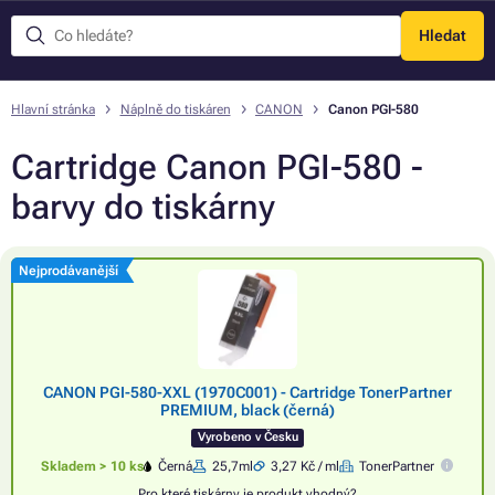
Hledat
Menu
Hlavní stránka
Náplně do tiskáren
CANON
Canon PGI-580
Cartridge Canon PGI-580 -
barvy do tiskárny
Nejprodávanější
CANON PGI-580-XXL (1970C001) - Cartridge TonerPartner
PREMIUM, black (černá)
Vyrobeno v Česku
Skladem > 10 ks
Černá
25,7ml
3,27 Kč / ml
TonerPartner
Pro které tiskárny je produkt vhodný?