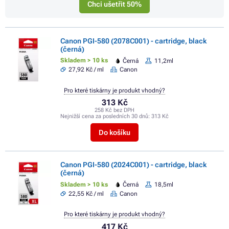
Chci ušetřit 50%
Canon PGI-580 (2078C001) - cartridge, black
(černá)
Skladem > 10 ks
Černá
11,2ml
27,92 Kč / ml
Canon
Pro které tiskárny je produkt vhodný?
313 Kč
258 Kč bez DPH
Nejnižší cena za posledních 30 dnů:
313 Kč
Do košíku
Canon PGI-580 (2024C001) - cartridge, black
(černá)
Skladem > 10 ks
Černá
18,5ml
22,55 Kč / ml
Canon
Pro které tiskárny je produkt vhodný?
417 Kč