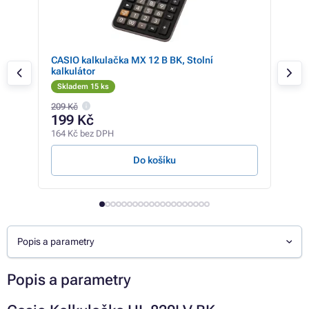
CASIO kalkulačka MX 12 B BK, Stolní
Can
kalkulátor
Skladem 15 ks
Sk
209 Kč
408 
199 Kč
24
164 Kč bez DPH
205 
Do košíku
Popis a parametry
Popis a parametry