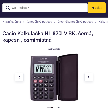
Hledat
Menu
Hlavní stránka
Kancelářské potřeby
Drobné kancelářské potřeby
Kalkula
Casio Kalkulačka HL 820LV BK, černá,
kapesní, osmimístná
ilustrační foto