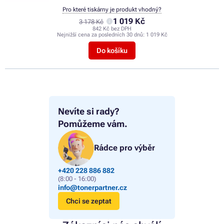
Pro které tiskárny je produkt vhodný?
1 019 Kč
3 178 Kč
842 Kč bez DPH
Nejnižší cena za posledních 30 dnů:
1 019 Kč
Do košíku
Nevíte si rady?
Pomůžeme vám.
Rádce pro výběr
+420 228 886 882
(8:00 - 16:00)
info@tonerpartner.cz
Chci se zeptat