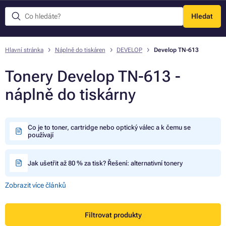
Hledat
Menu
Hlavní stránka
Náplně do tiskáren
DEVELOP
Develop TN-613
Tonery Develop TN-613 -
náplně do tiskárny
Co je to toner, cartridge nebo optický válec a k čemu se
používají
Jak ušetřit až 80 % za tisk? Řešení: alternativní tonery
Zobrazit více článků
Filtrovat produkty