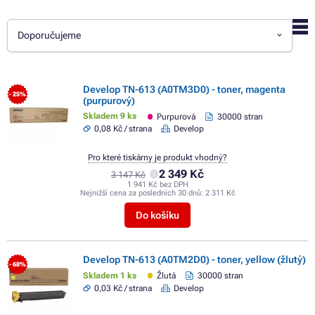
Doporučujeme
Develop TN-613 (A0TM3D0) - toner, magenta
- 25%
(purpurový)
Skladem 9 ks
Purpurová
30000 stran
0,08 Kč / strana
Develop
Pro které tiskárny je produkt vhodný?
2 349 Kč
3 147 Kč
1 941 Kč bez DPH
Nejnižší cena za posledních 30 dnů:
2 311 Kč
Do košíku
Develop TN-613 (A0TM2D0) - toner, yellow (žlutý)
- 68%
Skladem 1 ks
Žlutá
30000 stran
0,03 Kč / strana
Develop