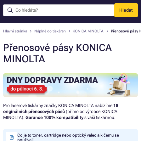
Hledat
Menu
Hlavní stránka
Náplně do tiskáren
KONICA MINOLTA
Přenosové pásy
Přenosové pásy KONICA
MINOLTA
Pro laserové tiskárny značky KONICA MINOLTA nabízíme
18
originálních přenosových pásů
(přímo od výrobce KONICA
MINOLTA).
Garance 100% kompatibility
s vaší tiskárnou.
Co je to toner, cartridge nebo optický válec a k čemu se
používají