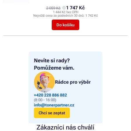
1 747 Kč
2 059 Kč
1 444 Kč bez DPH
Nejnižší cena za posledních 30 dnů:
1 742 Kč
Do košíku
Nevíte si rady?
Pomůžeme vám.
Rádce pro výběr
+420 228 886 882
(8:00 - 16:00)
info@tonerpartner.cz
Chci se zeptat
Zákazníci nás chválí