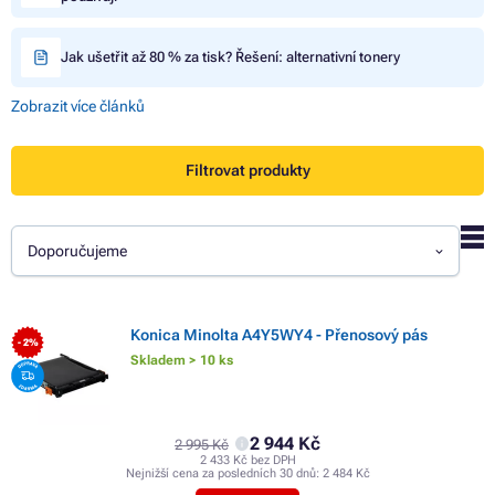
Jak ušetřit až 80 % za tisk? Řešení: alternativní tonery
Zobrazit více článků
Filtrovat produkty
Doporučujeme
Konica Minolta A4Y5WY4 - Přenosový pás
- 2%
Skladem > 10 ks
2 944 Kč
2 995 Kč
2 433 Kč bez DPH
Nejnižší cena za posledních 30 dnů:
2 484 Kč