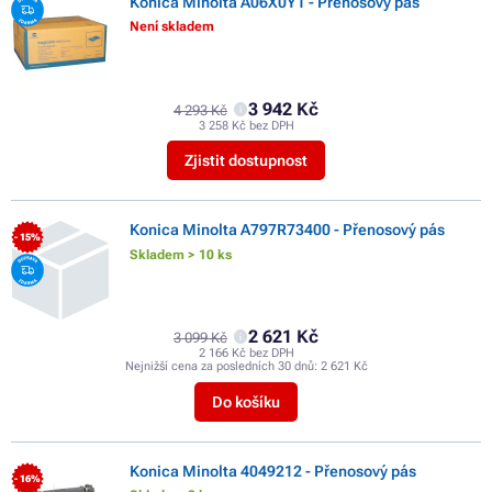
Konica Minolta A06X0Y1 - Přenosový pás
Není skladem
3 942 Kč
4 293 Kč
3 258 Kč bez DPH
Zjistit dostupnost
Konica Minolta A797R73400 - Přenosový pás
- 15%
Skladem > 10 ks
2 621 Kč
3 099 Kč
2 166 Kč bez DPH
Nejnižší cena za posledních 30 dnů:
2 621 Kč
Do košíku
Konica Minolta 4049212 - Přenosový pás
- 16%