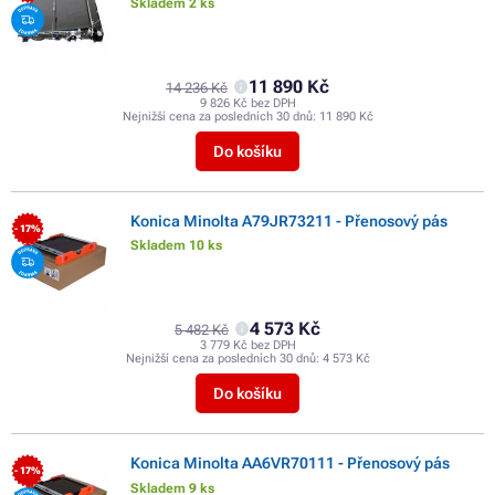
Skladem 2 ks
11 890 Kč
14 236 Kč
9 826 Kč bez DPH
Nejnižší cena za posledních 30 dnů:
11 890 Kč
Do košíku
Konica Minolta A79JR73211 - Přenosový pás
- 17%
Skladem 10 ks
4 573 Kč
5 482 Kč
3 779 Kč bez DPH
Nejnižší cena za posledních 30 dnů:
4 573 Kč
Do košíku
Konica Minolta AA6VR70111 - Přenosový pás
- 17%
Skladem 9 ks