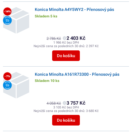
Konica Minolta A4Y5WY2 - Přenosový pás
- 14%
Skladem 5 ks
2 403 Kč
2 786 Kč
1 986 Kč bez DPH
Nejnižší cena za posledních 30 dnů:
2 397 Kč
Do košíku
Konica Minolta A161R73300 - Přenosový pás
- 7%
Skladem 10 ks
3 757 Kč
4 058 Kč
3 105 Kč bez DPH
Nejnižší cena za posledních 30 dnů:
3 680 Kč
Do košíku