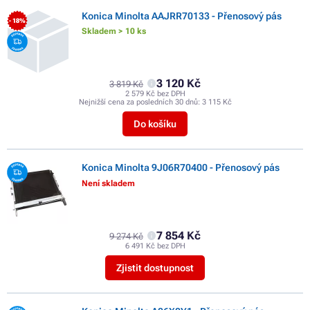
Konica Minolta AAJRR70133 - Přenosový pás
- 18%
Skladem > 10 ks
3 120 Kč
3 819 Kč
2 579 Kč bez DPH
Nejnižší cena za posledních 30 dnů:
3 115 Kč
Do košíku
Konica Minolta 9J06R70400 - Přenosový pás
Není skladem
7 854 Kč
9 274 Kč
6 491 Kč bez DPH
Zjistit dostupnost