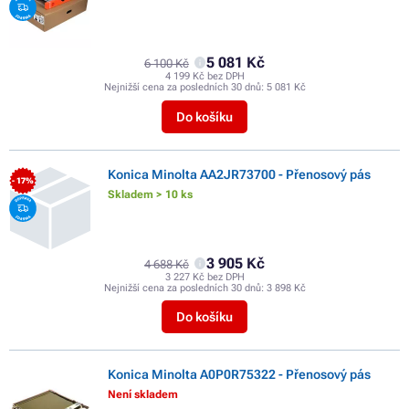
5 081 Kč
6 100 Kč
4 199 Kč bez DPH
Nejnižší cena za posledních 30 dnů:
5 081 Kč
Do košíku
Konica Minolta AA2JR73700 - Přenosový pás
- 17%
Skladem > 10 ks
3 905 Kč
4 688 Kč
3 227 Kč bez DPH
Nejnižší cena za posledních 30 dnů:
3 898 Kč
Do košíku
Konica Minolta A0P0R75322 - Přenosový pás
Není skladem