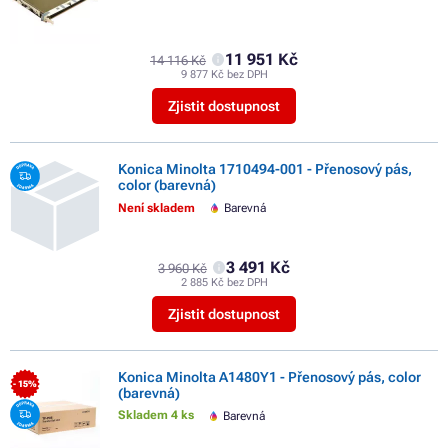
11 951 Kč
14 116 Kč
9 877 Kč bez DPH
Zjistit dostupnost
Konica Minolta 1710494-001 - Přenosový pás,
color (barevná)
Není skladem
Barevná
3 491 Kč
3 960 Kč
2 885 Kč bez DPH
Zjistit dostupnost
Konica Minolta A1480Y1 - Přenosový pás, color
- 15%
(barevná)
Skladem 4 ks
Barevná