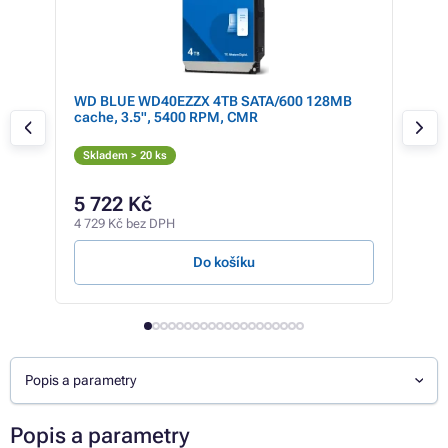
PCIe
WD BLUE WD40EZZX 4TB SATA/600 128MB
Kin
cache, 3.5", 5400 RPM, CMR
C 3.
Skladem > 20 ks
Skl
6 64
5 722 Kč
5 
4 729 Kč bez DPH
4 39
Do košíku
Popis a parametry
Popis a parametry