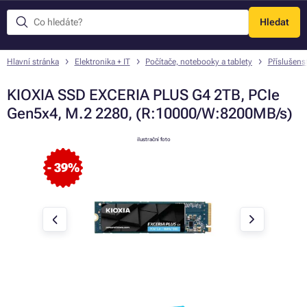
Hledat
Menu
Hlavní stránka
Elektronika + IT
Počítače, notebooky a tablety
Příslušens
KIOXIA SSD EXCERIA PLUS G4 2TB, PCIe
Gen5x4, M.2 2280, (R:10000/W:8200MB/s)
ilustrační foto
- 39%