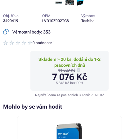
Obj. číslo
OEM
Výrobce
3490419
LVD10Z002TG8
Toshiba
Věrnostní body:
353
0 hodnocení
Skladem > 20 ks, dodání do 1-2
pracovních dnů
11 629 Kč
7 076 Kč
5 848 Kč
bez DPH
Nejnižší cena za posledních 30 dnů:
7 023 Kč
Mohlo by se vám hodit
 25%