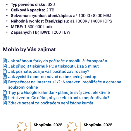
Typ pevného disku:
SSD
Celková kapacita:
2 TB
Sekvenční rychlost čtení/zápisu:
až 10000 / 8200 MB/s
Náhodná rychlost čtení/zápisu:
až 1300K / 1400K IOPS
MTBF:
1 500 000 hodin
Zapsaných TB(TBW):
1200 TBW
Mohlo by Vás zajímat
Jak stáhnout fotky do počítače z mobilu či fotoaparátu
Jak připojit tiskárnu k PC a tisknout už za 5 minut
Jak poznáte, zda je váš počítač zavirovaný?
Jak vyčistit monitor: návod na bezpečný postup
Bezpečnost na internetu 1/2: Nastavení prohlížeče a ochrana
soukromí online
Tipy pro Google kalendář - plánujte svůj život efektivně
Letní vedra: Co dělat, aby se elektronika nepřehřívala?
Zdravé sezení za počítačem není žádný kumšt