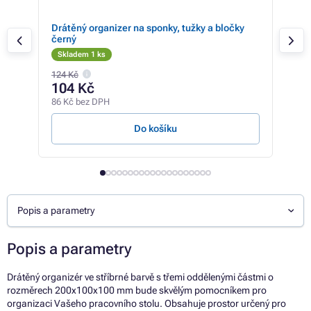
Drátěný organizer na sponky, tužky a bločky
Drát
černý
Skladem 1 ks
Sk
124 Kč
112 
104 Kč
94
86 Kč bez DPH
78 K
Do košíku
Popis a parametry
Popis a parametry
Drátěný organizér ve stříbrné barvě s třemi oddělenými částmi o
rozměrech 200x100x100 mm bude skvělým pomocníkem pro
organizaci Vašeho pracovního stolu. Obsahuje prostor určený pro