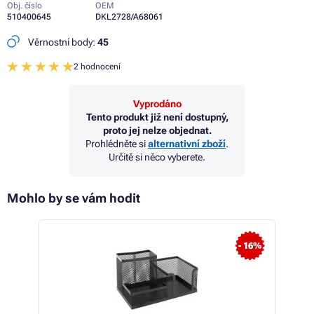
Obj. číslo
OEM
510400645
DKL2728/A68061
Věrnostní body:
45
2 hodnocení
Vyprodáno
Tento produkt již není dostupný,
proto jej nelze objednat.
Prohlédněte si
alternativní zboží
.
Určitě si něco vyberete.
Mohlo by se vám hodit
- 4%
- 16%