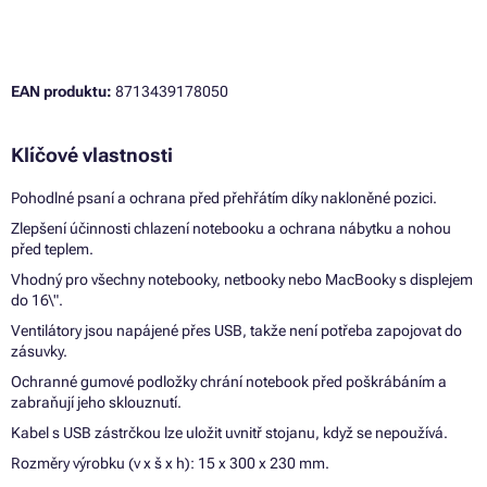
EAN produktu:
8713439178050
Klíčové vlastnosti
Pohodlné psaní a ochrana před přehřátím díky nakloněné pozici.
Zlepšení účinnosti chlazení notebooku a ochrana nábytku a nohou
před teplem.
Vhodný pro všechny notebooky, netbooky nebo MacBooky s displejem
do 16\".
Ventilátory jsou napájené přes USB, takže není potřeba zapojovat do
zásuvky.
Ochranné gumové podložky chrání notebook před poškrábáním a
zabraňují jeho sklouznutí.
Kabel s USB zástrčkou lze uložit uvnitř stojanu, když se nepoužívá.
Rozměry výrobku (v x š x h): 15 x 300 x 230 mm.