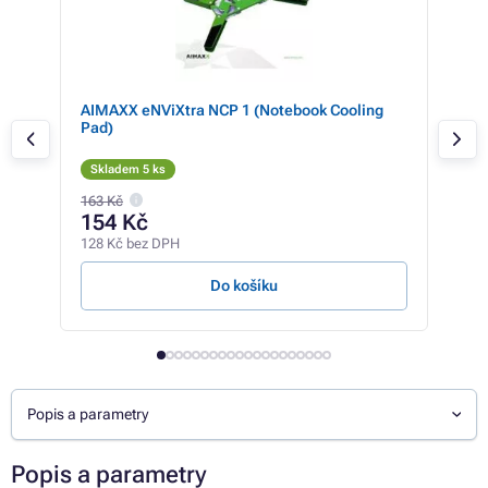
AIMAXX eNViXtra NCP 1 (Notebook Cooling
Chl
Pad)
17.
Skladem 5 ks
Sk
163 Kč
517 
154 Kč
47
128 Kč bez DPH
396 
Do košíku
Popis a parametry
Popis a parametry