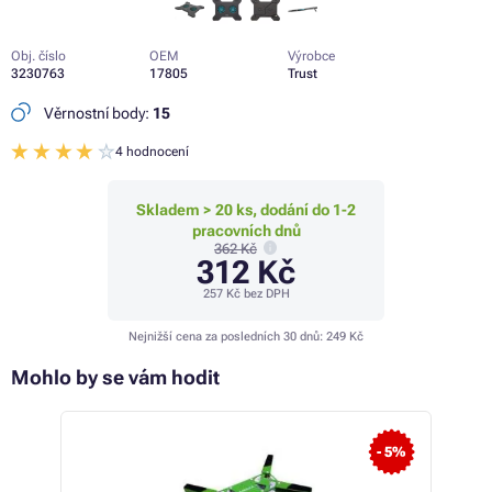
Obj. číslo
OEM
Výrobce
3230763
17805
Trust
Věrnostní body:
15
4 hodnocení
Skladem > 20 ks, dodání do 1-2
pracovních dnů
362 Kč
312 Kč
257 Kč
bez DPH
Nejnižší cena za posledních 30 dnů:
249 Kč
Mohlo by se vám hodit
- 5%