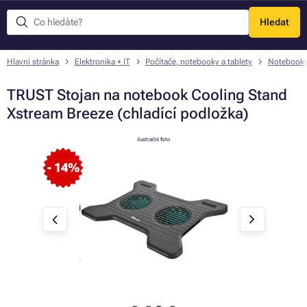
Hledat
Menu
Hlavní stránka
Elektronika + IT
Počítače, notebooky a tablety
Notebook
TRUST Stojan na notebook Cooling Stand
Xstream Breeze (chladící podložka)
ilustrační foto
- 14%