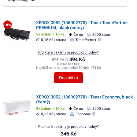
XEROX 3052 (106R02778) - Toner TonerPartner
- 45%
PREMIUM, black (černý)
Skladem > 10 ks
Černá
3000 stran
0,16 Kč / strana
TonerPartner
Pro které tiskárny je produkt vhodný?
494 Kč
895 Kč
408 Kč bez DPH
Nejnižší cena za posledních 30 dnů:
474 Kč
Do košíku
XEROX 3052 (106R02778) - Toner Economy, black
(černý)
Skladem > 10 ks
Černá
3000 stran
0,12 Kč / strana
Economy
Pro které tiskárny je produkt vhodný?
346 Kč