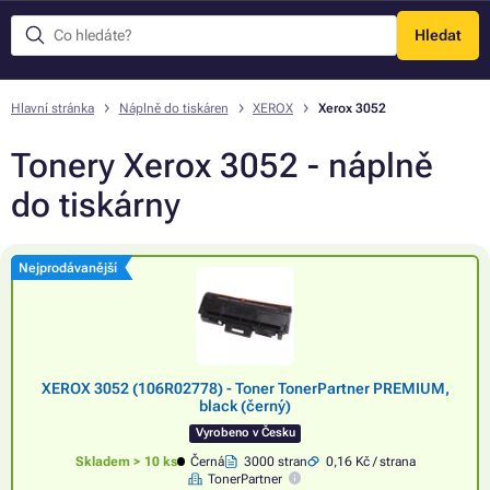
Hledat
Menu
Hlavní stránka
Náplně do tiskáren
XEROX
Xerox 3052
Tonery Xerox 3052 - náplně
do tiskárny
Nejprodávanější
XEROX 3052 (106R02778) - Toner TonerPartner PREMIUM,
black (černý)
Vyrobeno v Česku
Skladem > 10 ks
Černá
3000 stran
0,16 Kč / strana
TonerPartner