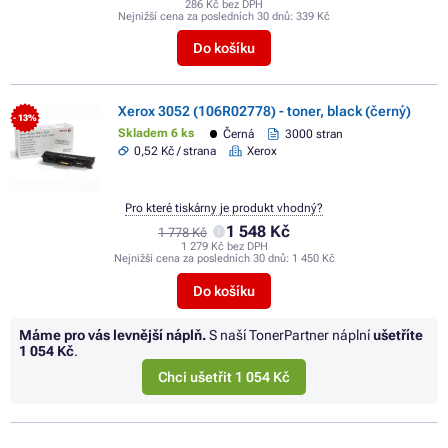
286 Kč bez DPH
Nejnižší cena za posledních 30 dnů:
339 Kč
Do košíku
Xerox 3052 (106R02778) - toner, black (černý)
- 13%
Skladem 6 ks
Černá
3000 stran
0,52 Kč / strana
Xerox
Pro které tiskárny je produkt vhodný?
1 548 Kč
1 778 Kč
1 279 Kč bez DPH
Nejnižší cena za posledních 30 dnů:
1 450 Kč
Do košíku
Máme pro vás levnější náplň.
S naší TonerPartner náplní
ušetříte
1 054 Kč
.
Chci ušetřit 1 054 Kč