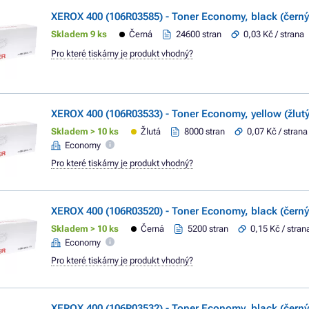
XEROX 400 (106R03585) - Toner Economy, black (černý
Skladem 9 ks
Černá
24600 stran
0,03 Kč / strana
Pro které tiskárny je produkt vhodný?
XEROX 400 (106R03533) - Toner Economy, yellow (žlutý
Skladem > 10 ks
Žlutá
8000 stran
0,07 Kč / strana
Economy
Pro které tiskárny je produkt vhodný?
XEROX 400 (106R03520) - Toner Economy, black (černý
Skladem > 10 ks
Černá
5200 stran
0,15 Kč / stran
Economy
Pro které tiskárny je produkt vhodný?
XEROX 400 (106R03532) - Toner Economy, black (černý