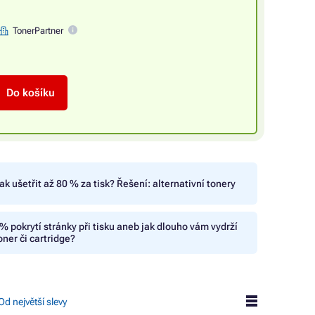
TonerPartner
Do košíku
ak ušetřit až 80 % za tisk? Řešení: alternativní tonery
% pokrytí stránky při tisku aneb jak dlouho vám vydrží
oner či cartridge?
Od největší slevy