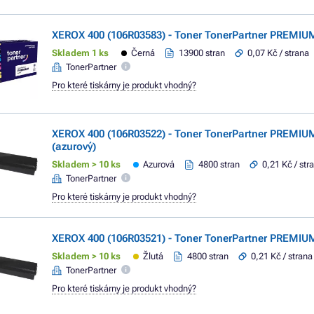
XEROX 400 (106R03583) - Toner TonerPartner PREMIUM
Skladem 1 ks
Černá
13900 stran
0,07 Kč / strana
TonerPartner
Pro které tiskárny je produkt vhodný?
XEROX 400 (106R03522) - Toner TonerPartner PREMIU
(azurový)
Skladem > 10 ks
Azurová
4800 stran
0,21 Kč / str
TonerPartner
Pro které tiskárny je produkt vhodný?
XEROX 400 (106R03521) - Toner TonerPartner PREMIUM,
Skladem > 10 ks
Žlutá
4800 stran
0,21 Kč / strana
TonerPartner
Pro které tiskárny je produkt vhodný?