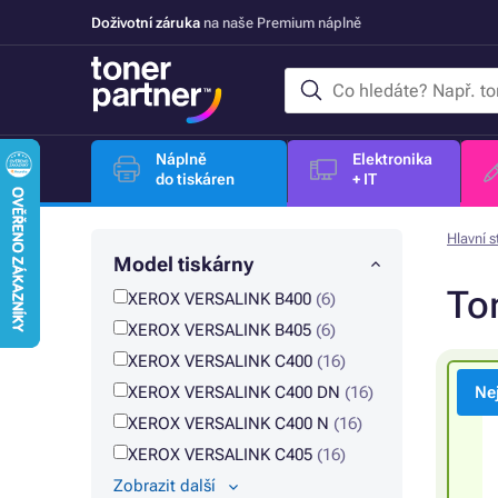
Doživotní záruka
na naše Premium náplně
Náplně
Elektronika
do tiskáren
+ IT
Hlavní s
Model tiskárny
To
XEROX VERSALINK B400
(6)
XEROX VERSALINK B405
(6)
XEROX VERSALINK C400
(16)
XEROX VERSALINK C400 DN
(16)
Ne
XEROX VERSALINK C400 N
(16)
XEROX VERSALINK C405
(16)
Zobrazit další