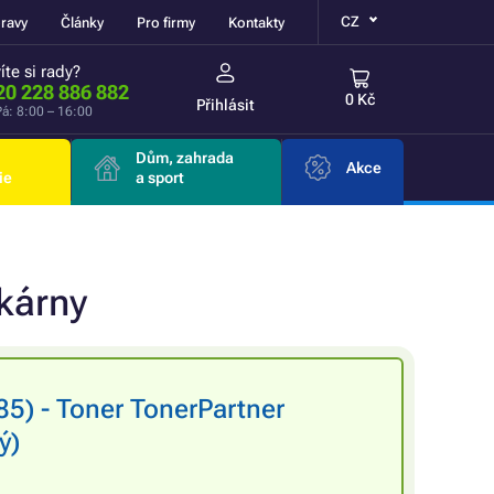
CZ
ravy
Články
Pro firmy
Kontakty
íte si rady?
20 228 886 882
0 Kč
Přihlásit
á: 8:00 – 16:00
Dům, zahrada
Akce
ie
a sport
skárny
) - Toner TonerPartner
ý)