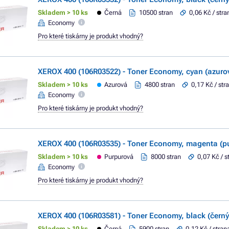
Skladem > 10 ks
Černá
10500 stran
0,06 Kč / stra
Economy
Pro které tiskárny je produkt vhodný?
XEROX 400 (106R03522) - Toner Economy, cyan (azuro
Skladem > 10 ks
Azurová
4800 stran
0,17 Kč / str
Economy
Pro které tiskárny je produkt vhodný?
XEROX 400 (106R03535) - Toner Economy, magenta (p
Skladem > 10 ks
Purpurová
8000 stran
0,07 Kč / s
Economy
Pro které tiskárny je produkt vhodný?
XEROX 400 (106R03581) - Toner Economy, black (černý
Skladem > 10 ks
Černá
5900 stran
0,12 Kč / stran