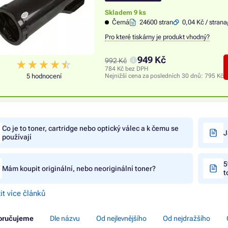
Skladem 9 ks
Černá
24600 stran
0,04 Kč / strana
Pro které tiskárny je produkt vhodný?
949 Kč
992 Kč
784 Kč bez DPH
5 hodnocení
Nejnižší cena za posledních 30 dnů:
795 Kč
Co je to toner, cartridge nebo optický válec a k čemu se
J
používají
5
Mám koupit originální, nebo neoriginální toner?
t
it více článků
oručujeme
Dle názvu
Od nejlevnějšího
Od nejdražšího