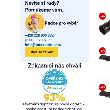
Nevíte si rady?
Pomůžeme vám.
- 4%
Rádce pro výběr
+420 228 886 882
(8:00 - 16:00)
info@tonerpartner.cz
- 12%
Chci se zeptat
Zákazníci nás chválí
- 12%
93%
zákazníků doporučuje podle dotazníku
spokojenosti za posledních 90 dní.