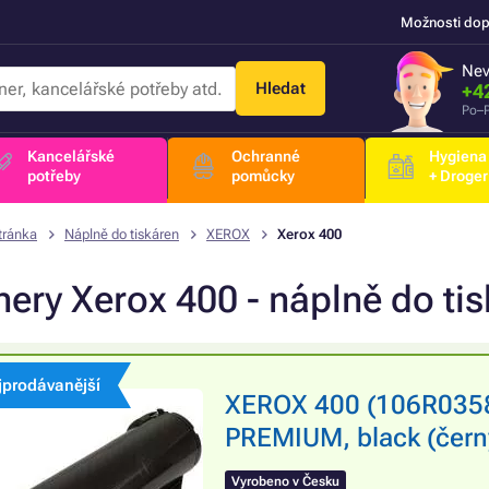
Možnosti dop
Nev
Hledat
+4
Po–P
Kancelářské
Ochranné
Hygiena
potřeby
pomůcky
+ Droger
tránka
Náplně do tiskáren
XEROX
Xerox 400
nery Xerox 400 - náplně do ti
jprodávanější
XEROX 400 (106R03585
PREMIUM, black (čern
Vyrobeno v Česku