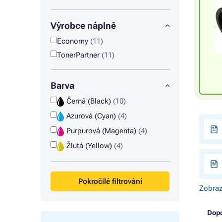
Výrobce náplně
Economy
(11)
TonerPartner
(11)
Barva
Černá (Black)
(10)
Azurová (Cyan)
(4)
Purpurová (Magenta)
(4)
Žlutá (Yellow)
(4)
Pokročilé filtrování
Zobraz
Dop