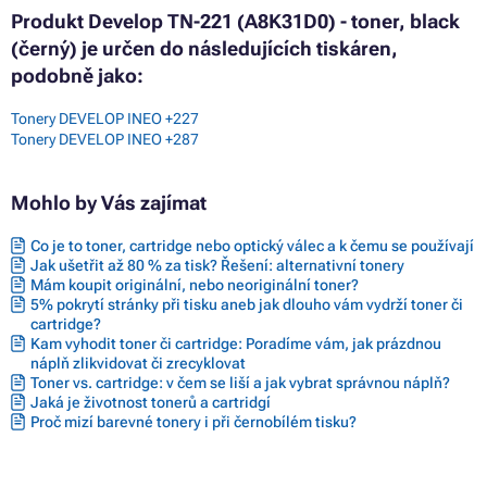
Produkt Develop TN-221 (A8K31D0) - toner, black
(černý) je určen do následujících tiskáren,
podobně jako:
Tonery DEVELOP INEO +227
Tonery DEVELOP INEO +287
Mohlo by Vás zajímat
Co je to toner, cartridge nebo optický válec a k čemu se používají
Jak ušetřit až 80 % za tisk? Řešení: alternativní tonery
Mám koupit originální, nebo neoriginální toner?
5% pokrytí stránky při tisku aneb jak dlouho vám vydrží toner či
cartridge?
Kam vyhodit toner či cartridge: Poradíme vám, jak prázdnou
náplň zlikvidovat či zrecyklovat
Toner vs. cartridge: v čem se liší a jak vybrat správnou náplň?
Jaká je životnost tonerů a cartridgí
Proč mizí barevné tonery i při černobílém tisku?