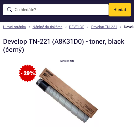
Hledat
Menu
Hlavní stránka
Náplně do tiskáren
DEVELOP
Develop TN-221
Devel
Develop TN-221 (A8K31D0) - toner, black
(černý)
ilustrační foto
- 29%