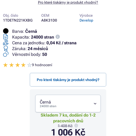
Pro které tiskárny je produkt vhodný?
Obj. číslo
OEM
Výrobce
1TDETN221KXBG
A8K31D0
Develop
Barva:
Černá
Kapacita:
24000 stran
Cena za jednotku:
0,04 Kč / strana
Záruka:
24 měsíců
Věrnostní body:
50
9 hodnocení
Pro které tiskárny je produkt vhodný?
Černá
24000 stran
Skladem 7 ks, dodání do 1-2
pracovních dnů
1 408 Kč
1 006 Kč