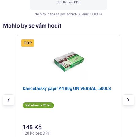
831 Kč
bez DPH
Nejnižší cena za posledních 30 dnů:
1 003 Kč
Mohlo by se vám hodit
TOP
Kancelářský papír A4 80g UNIVERSAL, 500LS
Dev
(az
Az
Skladem > 20 ks
Sk
2 57
1 
145 Kč
1 42
120 Kč bez DPH
0,08 