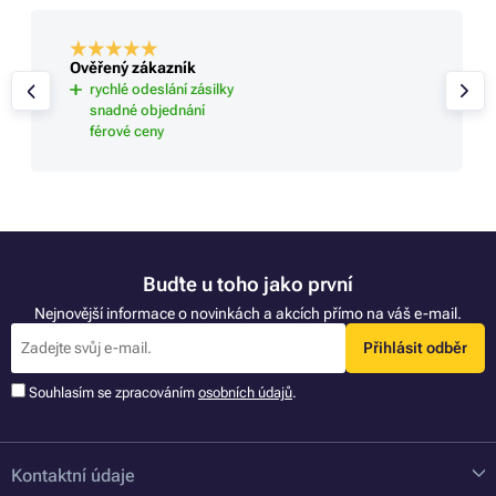
Ověřený zákazník
rychlé odeslání zásilky
snadné objednání
férové ceny
Buďte u toho jako první
Nejnovější informace o novinkách a akcích přímo na váš e-mail.
Přihlásit odběr
Souhlasím se zpracováním
osobních údajů
.
Kontaktní údaje