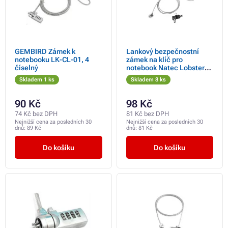
GEMBIRD Zámek k
Lankový bezpečnostní
notebooku LK-CL-01, 4
zámek na klíč pro
číselný
notebook Natec Lobster
Key
Skladem 1 ks
Skladem 8 ks
90 Kč
98 Kč
74 Kč bez DPH
81 Kč bez DPH
Nejnižší cena za posledních 30
Nejnižší cena za posledních 30
dnů:
89 Kč
dnů:
81 Kč
Do košíku
Do košíku