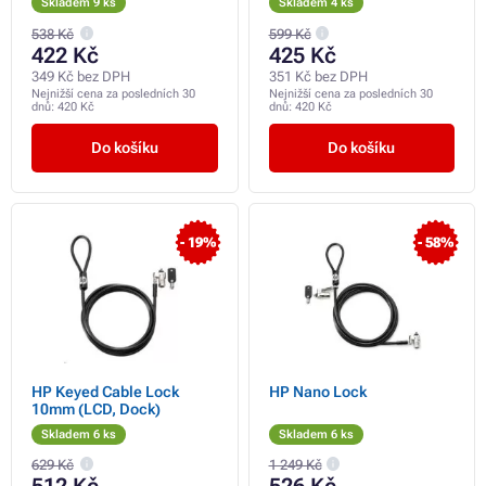
Skladem 9 ks
Skladem 4 ks
538 Kč
599 Kč
422 Kč
425 Kč
349 Kč bez DPH
351 Kč bez DPH
Nejnižší cena za posledních 30
Nejnižší cena za posledních 30
dnů:
420 Kč
dnů:
420 Kč
Do košíku
Do košíku
- 19%
- 58%
HP Keyed Cable Lock
HP Nano Lock
10mm (LCD, Dock)
Skladem 6 ks
Skladem 6 ks
629 Kč
1 249 Kč