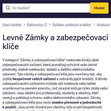
Hledat
Menu
Hlavní stránka
Elektronika + IT
Počítače, notebooky a tablety
Notebook
Levné Zámky a zabezpečovací
klíče
V kategorii "Zámky a zabezpečovací klíče" naleznete široký výběr
zabezpečovacích zařízení, která pomáhají ochránit vaše cenné
předměty, včetně notebooků, tabletů a dalšího elektronického
vybavení. Tyto zámky a zabezpečovací klíče jsou navrženy tak, aby
zvýšily
bezpečnost vašich zařízení
a zabránily jejich krádeži. S těmito
zabezpečovacími zařízeními můžete váš notebook nebo tablet
uzamknout na pevném povrchu, což výrazně snižuje riziko ztráty nebo
odcizení. Jsou ideální pro profesionály, studenty a všechny, kteří
cestují a potřebují ochranu svého elektronického vybavení. Zámky
a zabezpečovací klíče jsou navíc
snadno přenosné a jednoduché
k použití
. Jsou proto vhodné pro všechny, kdo si cení bezpečnosti