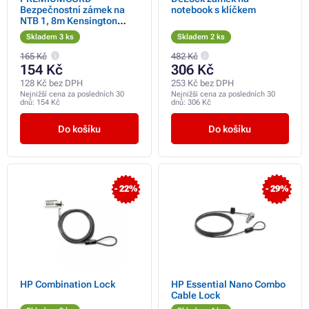
Bezpečnostní zámek na
notebook s klíčkem
NTB 1, 8m Kensington
Lock (4 místný kód,
Skladem 3 ks
Skladem 2 ks
ocelové lanko)
165 Kč
482 Kč
154 Kč
306 Kč
128 Kč bez DPH
253 Kč bez DPH
Nejnižší cena za posledních 30
Nejnižší cena za posledních 30
dnů:
154 Kč
dnů:
306 Kč
Do košíku
Do košíku
- 22%
- 29%
HP Combination Lock
HP Essential Nano Combo
Cable Lock