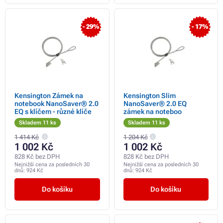
- 29%
- 17%
Kensington Zámek na
Kensington Slim
notebook NanoSaver® 2.0
NanoSaver® 2.0 EQ
EQ s klíčem - různé klíče
zámek na noteboo
Skladem 11 ks
Skladem 11 ks
1 414 Kč
1 204 Kč
1 002 Kč
1 002 Kč
828 Kč bez DPH
828 Kč bez DPH
Nejnižší cena za posledních 30
Nejnižší cena za posledních 30
dnů:
924 Kč
dnů:
924 Kč
Do košíku
Do košíku