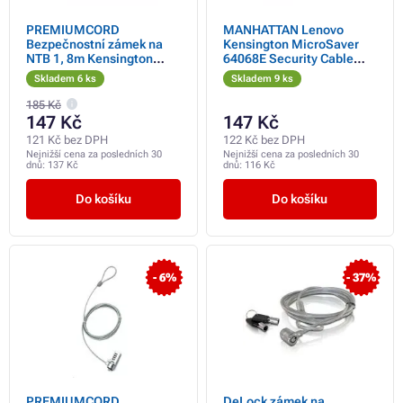
PREMIUMCORD
MANHATTAN Lenovo
Bezpečnostní zámek na
Kensington MicroSaver
NTB 1, 8m Kensington
64068E Security Cable
Lock (na klíč, ocelové
Lock from IBM
Skladem 6 ks
Skladem 9 ks
lanko)
185 Kč
147 Kč
147 Kč
121 Kč bez DPH
122 Kč bez DPH
Nejnižší cena za posledních 30
Nejnižší cena za posledních 30
dnů:
137 Kč
dnů:
116 Kč
Do košíku
Do košíku
- 6%
- 37%
PREMIUMCORD
DeLock zámek na