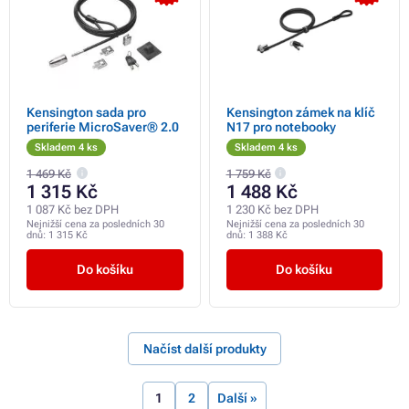
Kensington sada pro
Kensington zámek na klíč
periferie MicroSaver® 2.0
N17 pro notebooky
Skladem 4 ks
Skladem 4 ks
1 469 Kč
1 759 Kč
1 315 Kč
1 488 Kč
1 087 Kč bez DPH
1 230 Kč bez DPH
Nejnižší cena za posledních 30
Nejnižší cena za posledních 30
dnů:
1 315 Kč
dnů:
1 388 Kč
Do košíku
Do košíku
Načíst další produkty
1
2
Další »