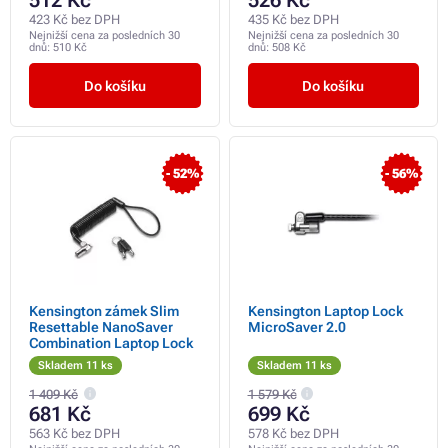
512 Kč
526 Kč
423 Kč bez DPH
435 Kč bez DPH
Nejnižší cena za posledních 30
Nejnižší cena za posledních 30
dnů:
510 Kč
dnů:
508 Kč
Do košíku
Do košíku
- 52%
- 56%
Kensington zámek Slim
Kensington Laptop Lock
Resettable NanoSaver
MicroSaver 2.0
Combination Laptop Lock
Skladem 11 ks
Skladem 11 ks
1 409 Kč
1 579 Kč
681 Kč
699 Kč
563 Kč bez DPH
578 Kč bez DPH