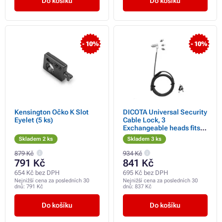
Do košíku
Do košíku
- 10%
- 10%
Kensington Očko K Slot
DICOTA Universal Security
Eyelet (5 ks)
Cable Lock, 3
Exchangeable heads fits
all slots, masterkeyed
Skladem 2 ks
Skladem 3 ks
879 Kč
934 Kč
791 Kč
841 Kč
654 Kč bez DPH
695 Kč bez DPH
Nejnižší cena za posledních 30
Nejnižší cena za posledních 30
dnů:
791 Kč
dnů:
837 Kč
Do košíku
Do košíku