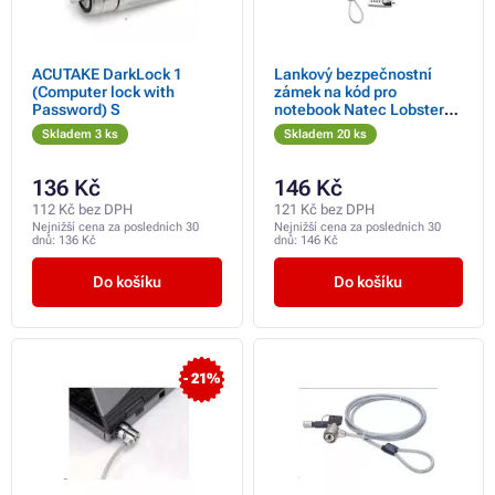
ACUTAKE DarkLock 1
Lankový bezpečnostní
(Computer lock with
zámek na kód pro
Password) S
notebook Natec Lobster
Code
Skladem 3 ks
Skladem 20 ks
136 Kč
146 Kč
112 Kč bez DPH
121 Kč bez DPH
Nejnižší cena za posledních 30
Nejnižší cena za posledních 30
dnů:
136 Kč
dnů:
146 Kč
Do košíku
Do košíku
- 21%