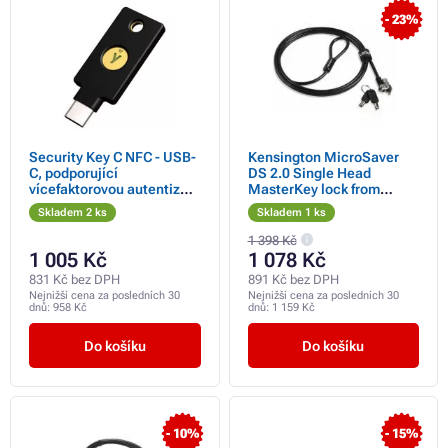
- 23%
Security Key C NFC - USB-
Kensington MicroSaver
C, podporující
DS 2.0 Single Head
vícefaktorovou autentizaci
MasterKey lock from
(NFC), podpora FIDO2
Lenovo K64467M-M1
Skladem 2 ks
Skladem 1 ks
U2F, voděodolný
1 398 Kč
1 005 Kč
1 078 Kč
831 Kč bez DPH
891 Kč bez DPH
Nejnižší cena za posledních 30
Nejnižší cena za posledních 30
dnů:
958 Kč
dnů:
1 159 Kč
Do košíku
Do košíku
- 10%
- 15%