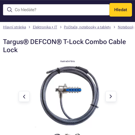
Hledat
Menu
Hlavní stránka
Elektronika + IT
Počítače, notebooky a tablety
Notebook
Targus® DEFCON® T-Lock Combo Cable
Lock
ilustrační foto