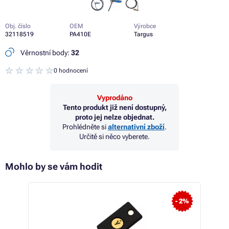
Obj. číslo
OEM
Výrobce
32118519
PA410E
Targus
Věrnostní body:
32
0 hodnocení
Vyprodáno
Tento produkt již není dostupný,
proto jej nelze objednat.
Prohlédněte si
alternativní zboží
.
Určitě si něco vyberete.
Mohlo by se vám hodit
- 2%