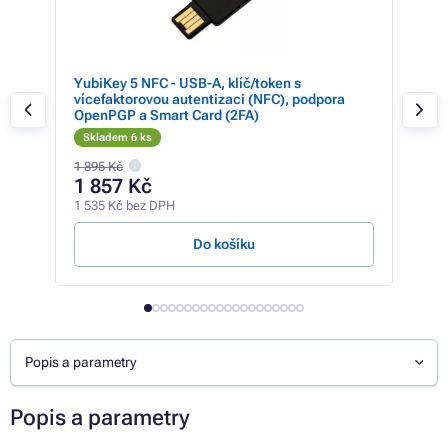
YubiKey 5 NFC - USB-A, klíč/token s
PRE
vícefaktorovou autentizaci (NFC), podpora
1, 8
OpenPGP a Smart Card (2FA)
Skladem 6 ks
Sk
1 895 Kč
185 
1 857 Kč
14
1 535 Kč bez DPH
121 
Do košíku
Popis a parametry
Popis a parametry