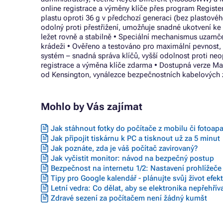
online registrace a výměny klíče přes program Registe
plastu oproti 36 g v předchozí generaci (bez plastovéh
odolný proti přestřižení, umožňuje snadné ukotvení k
ležet rovně a stabilně • Speciální mechanismus uzamčen
krádeži • Ověřeno a testováno pro maximální pevnost,
systém – snadná správa klíčů, vyšší odolnost proti n
registrace a výměna klíče zdarma • Dostupná verze Mas
od Kensington, vynálezce bezpečnostních kabelových
Mohlo by Vás zajímat
Jak stáhnout fotky do počítače z mobilu či fotoap
Jak připojit tiskárnu k PC a tisknout už za 5 minut
Jak poznáte, zda je váš počítač zavirovaný?
Jak vyčistit monitor: návod na bezpečný postup
Bezpečnost na internetu 1/2: Nastavení prohlížeč
Tipy pro Google kalendář - plánujte svůj život efek
Letní vedra: Co dělat, aby se elektronika nepřehřív
Zdravé sezení za počítačem není žádný kumšt