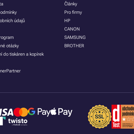
ta
Články
podmínky
Pro firmy
obních údajů
HP
CANON
program
SAMSUNG
ené otázky
BROTHER
í do tiskáren a kopírek
nerPartner