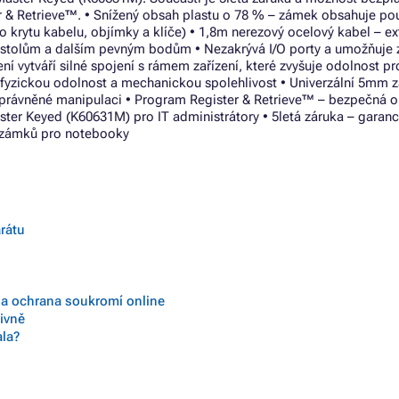
r & Retrieve™. • Snížený obsah plastu o 78 % – zámek obsahuje po
o krytu kabelu, objímky a klíče) • 1,8m nerezový ocelový kabel – e
e stolům a dalším pevným bodům • Nezakrývá I/O porty a umožňuje z
í vytváří silné spojení s rámem zařízení, které zvyšuje odolnost pr
 fyzickou odolnost a mechanickou spolehlivost • Univerzální 5mm 
eoprávněné manipulaci • Program Register & Retrieve™ – bezpečná o
ter Keyed (K60631M) pro IT administrátory • 5letá záruka – garanc
 zámků pro notebooky
arátu
e a ochrana soukromí online
tivně
ala?