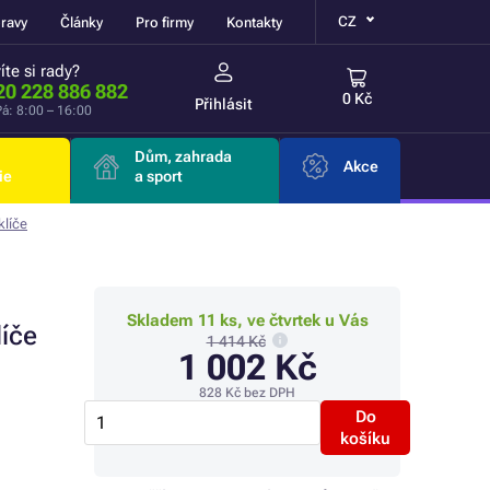
CZ
ravy
Články
Pro firmy
Kontakty
íte si rady?
20 228 886 882
0 Kč
Přihlásit
á: 8:00 – 16:00
Dům, zahrada
Akce
ie
a sport
klíče
Skladem 11 ks, ve čtvrtek u Vás
líče
1 414 Kč
1 002 Kč
828 Kč
bez DPH
Do
košíku