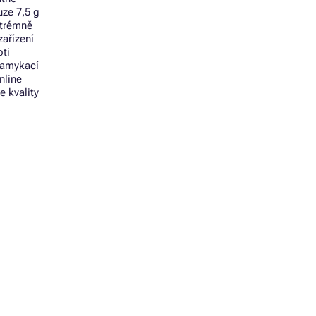
uze 7,5 g
xtrémně
ařízení
oti
zamykací
nline
e kvality