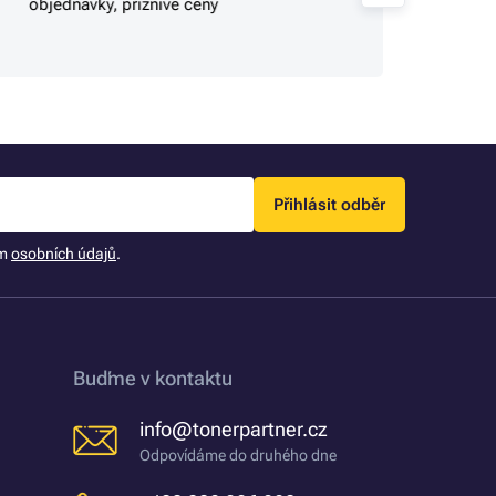
objednávky, příznivé ceny
Přihlásit odběr
ím
osobních údajů
.
Buďme v kontaktu
info@tonerpartner.cz
Odpovídáme do druhého dne