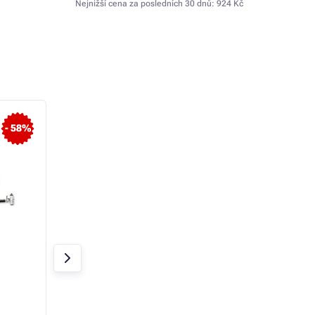
Nejnižší cena za posledních 30 dnů:
924 Kč
- 58%
- 6%
PREMIUMCORD
HP Keyed Cable L
Bezpečnostní zámek na
10mm (LCD, Dock)
NTB 1, 8m Kensington
Lock (4 místný kód,
Skladem 3 ks
Skladem 6 ks
ocelové lanko)
165 Kč
629 Kč