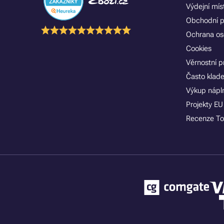
Výdejní mís
Obchodní 
Ochrana os
Cookies
Věrnostní 
Často klad
Výkup nápln
Projekty EU
Recenze To