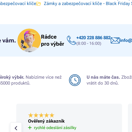
bezpečovací klíče
Zámky a zabezpečovací klíče - Black Friday 
Rádce
+420 228 886 882
 vám.
info@
pro výběr
(8:00 - 16:00)
Široký výběr.
Nabízíme více než
U nás máte čas.
Zboží
45000 produktů.
vrátit do 30 dnů.
Ověřený zákazník
rychlé odeslání zásilky