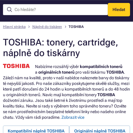
Hledat
Menu
Hlavní stránka
Náplně do tiskáren
TOSHIBA
TOSHIBA: tonery, cartridge,
náplně do tiskárny
Nabízíme rozsáhlý výběr
kompatibilních tonerů
a
originálních tonerů
pro vaši tiskárnu
TOSHIBA
.
Záleží nám na kvalitě, proto v naší nabídce naleznete
barvy do tiskárny
té nejvyšší jakosti. Pro naše zákazníky poskytujeme skvělé služby, mezi
které patří doručení do 24 hodin u kompatibilních tonerů a do 48 hodin
u originálních tonerů. Navíc mají kompatibilní tonery
TOSHIBA
doživotní záruku. Jsou také šetrné k životnímu prostředí a mají top
kvalitu tisku. Nevíte si rady s výběrem toho správného toneru? Ozvěte
se nám prostřednictvím bezplatné telefonní linky nebo našeho online
chatu. Vždy vám rádi poradíme.
Zobrazit více
Kompatibilní náplně TOSHIBA
Originální náplně TOSHIBA