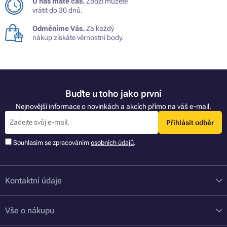
U nás máte čas.
Zboží můžete
vrátit do 30 dnů.
Odměníme Vás.
Za každý
nákup získáte věrnostní body.
Buďte u toho jako první
Nejnovější informace o novinkách a akcích přímo na váš e-mail.
Přihlásit odběr
Souhlasím se zpracováním
osobních údajů
.
Kontaktní údaje
Vše o nákupu