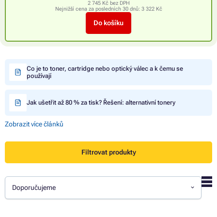
2 745 Kč bez DPH
Nejnižší cena za posledních 30 dnů:
3 322 Kč
Do košíku
Co je to toner, cartridge nebo optický válec a k čemu se
používají
Jak ušetřit až 80 % za tisk? Řešení: alternativní tonery
Zobrazit více článků
Filtrovat produkty
Doporučujeme