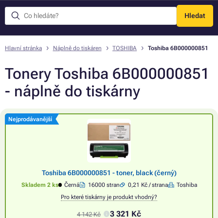
Hledat
Menu
Hlavní stránka
Náplně do tiskáren
TOSHIBA
Toshiba 6B000000851
Tonery Toshiba 6B000000851
- náplně do tiskárny
Nejprodávanější
Toshiba 6B000000851 - toner, black (černý)
Skladem 2 ks
Černá
16000 stran
0,21 Kč / strana
Toshiba
Pro které tiskárny je produkt vhodný?
3 321 Kč
4 142 Kč