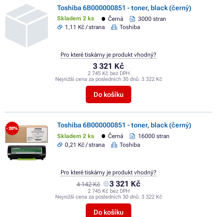
Toshiba 6B000000851 - toner, black (černý)
Skladem 2 ks
Černá
3000 stran
1,11 Kč / strana
Toshiba
Pro které tiskárny je produkt vhodný?
3 321 Kč
2 745 Kč bez DPH
Nejnižší cena za posledních 30 dnů:
3 322 Kč
Do košíku
Toshiba 6B000000851 - toner, black (černý)
- 20%
Skladem 2 ks
Černá
16000 stran
0,21 Kč / strana
Toshiba
Pro které tiskárny je produkt vhodný?
3 321 Kč
4 142 Kč
2 745 Kč bez DPH
Nejnižší cena za posledních 30 dnů:
3 322 Kč
Do košíku