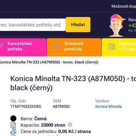
Možnosti dop
Nev
Hledat
+4
Po–P
Kancelářské
Ochranné
Hygiena
potřeby
pomůcky
+ Droger
Konica Minolta TN-323 (A87M050) - toner, black (černý)
Konica Minolta TN-323 (A87M050) - t
black (černý)
Obj. číslo
OEM
Výrobce
1TMITN323XXBG
A87M050
Konica Minolta
Barva:
Černá
Kapacita:
23000 stran
Cena za jednotku:
0,05 Kč / strana