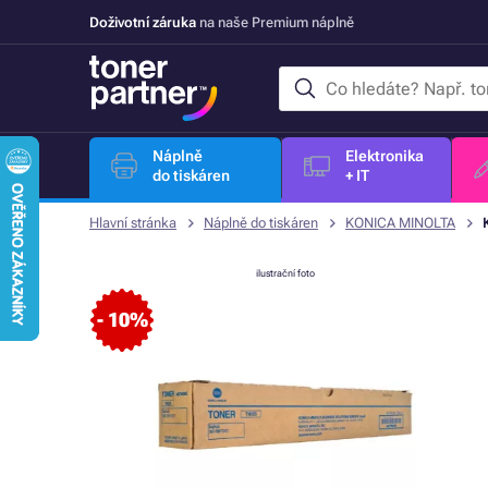
Doživotní záruka
na naše Premium náplně
Náplně
Elektronika
do tiskáren
+ IT
Hlavní stránka
Náplně do tiskáren
KONICA MINOLTA
ilustrační foto
- 10%