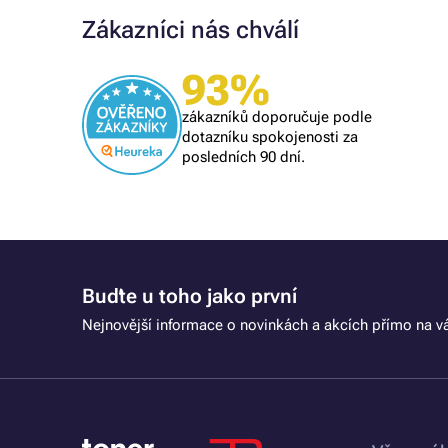
Zákazníci nás chválí
Ověřený zákazník
93%
Všechno proběhlo k mé spokojenosti
zákazníků doporučuje podle
dotazníku spokojenosti za
posledních 90 dní.
Buďte u toho jako první
Nejnovější informace o novinkách a akcích přímo na vá