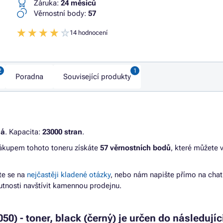
Záruka:
24 měsíců
Věrnostní body:
57
14 hodnocení
Poradna
Související produkty
ná
. Kapacita:
23000 stran
.
Nákupem tohoto toneru získáte
57 věrnostních bodů
, které můžete v
te se na
nejčastěji kladené otázky
, nebo nám napište přímo na cha
tnosti navštívit kamennou prodejnu.
) - toner, black (černý) je určen do následujíc