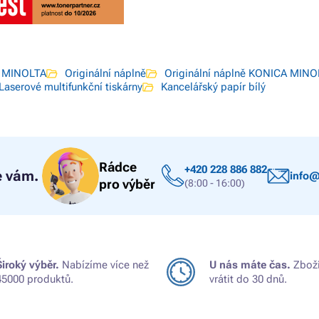
A MINOLTA
Originální náplně
Originální náplně KONICA MINO
Laserové multifunkční tiskárny
Kancelářský papír bílý
Rádce
+420 228 886 882
 vám.
info@
pro výběr
(8:00 - 16:00)
Široký výběr.
Nabízíme více než
U nás máte čas.
Zboží
45000 produktů.
vrátit do 30 dnů.