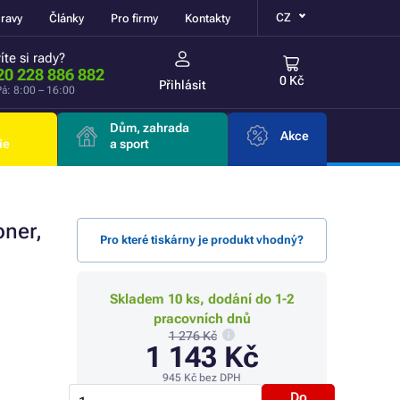
CZ
ravy
Články
Pro firmy
Kontakty
íte si rady?
20 228 886 882
0 Kč
Přihlásit
á: 8:00 – 16:00
Dům, zahrada
Akce
ie
a sport
oner,
Pro které tiskárny je produkt vhodný?
Skladem 10 ks, dodání do 1-2
pracovních dnů
1 276 Kč
1 143 Kč
945 Kč
bez DPH
Do