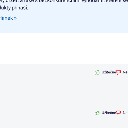
ivy držet, a také s bezkonkurenčními výhodami, které s s
dukty přináší.
článek »
Užitečné
Ne
Užitečné
Ne