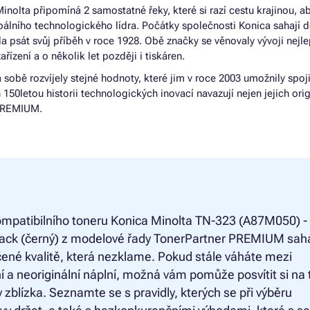
inolta připomíná 2 samostatné řeky, které si razí cestu krajinou, a
lobálního technologického lídra. Počátky společnosti Konica sahají 
a psát svůj příběh v roce 1928. Obě značky se věnovaly vývoji nejl
řízení a o několik let později i tiskáren.
sobě rozvíjely stejné hodnoty, které jim v roce 2003 umožnily spoji
50letou historii technologických inovací navazují nejen jejich orig
 PREMIUM.
mpatibilního toneru
Konica Minolta TN-323 (A87M050) -
black (černý) z modelové řady TonerPartner PREMIUM sah
ené kvalitě, která nezklame. Pokud stále váháte mezi
ní a neoriginální náplní, možná vám pomůže posvítit si na 
 zblízka. Seznamte se s pravidly, kterých se při výběru