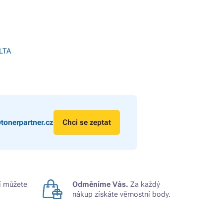
LTA
tonerpartner.cz
Chci se zeptat
 můžete
Odměníme Vás.
Za každý
nákup získáte věrnostní body.