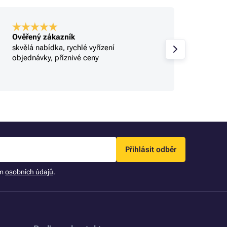
Ověřený zákazník
Ověře
skvělá nabídka, rychlé vyřízení
Profi.
objednávky, příznivé ceny
Přihlásit odběr
ím
osobních údajů
.