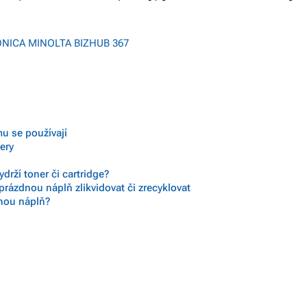
ONICA MINOLTA BIZHUB 367
mu se používají
nery
drží toner či cartridge?
prázdnou náplň zlikvidovat či zrecyklovat
vnou náplň?