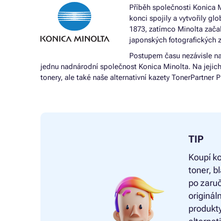
Příběh společnosti Konica M
konci spojily a vytvořily g
1873, zatímco Minolta začal
japonských fotografických za
Postupem času nezávisle na 
jednu nadnárodní společnost Konica Minolta. Na jejich 1
tonery, ale také naše alternativní kazety TonerPartner
TIP
Koupí ko
toner, 
po zaruč
originál
produkty