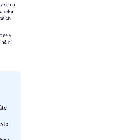
by se na
do roku
epších
t se v
inální
áte
tyto