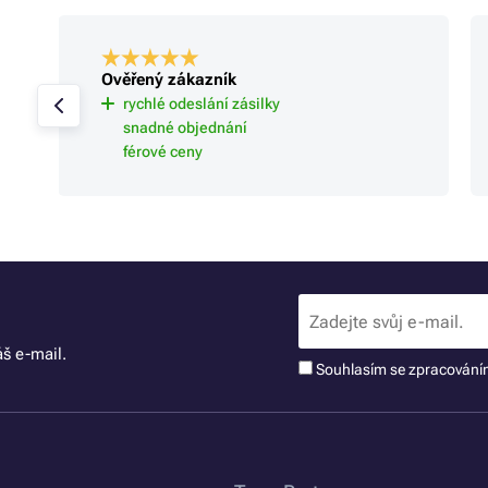
Ověřený zákazník
rychlé odeslání zásilky
snadné objednání
férové ceny
š e-mail.
Souhlasím se zpracován