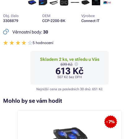
Obj. číslo
OEM
Výrobce
3308879
CCP-2200-BK
Connect IT
Věrnostní body:
30
5 hodnocení
Skladem 2 ks, ve středu u Vás
699 Kč
613 Kč
507 Kč
bez DPH
Nejnižší cena za posledních 30 dnů:
651 Kč
Mohlo by se vám hodit
- 6%
- 7%