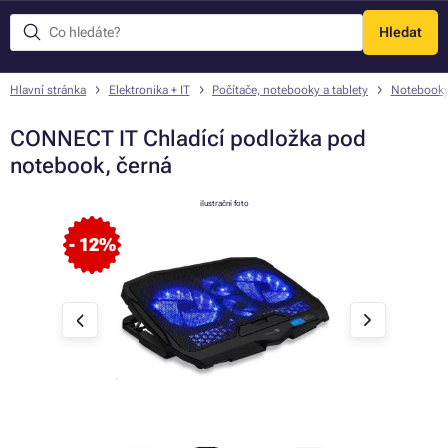
Hledat
Menu
Hlavní stránka
Elektronika + IT
Počítače, notebooky a tablety
Notebook
CONNECT IT Chladící podložka pod
notebook, černá
ilustrační foto
- 12%