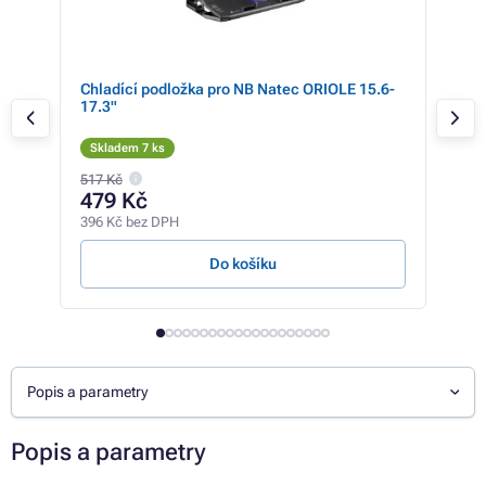
Chladící podložka pro NB Natec ORIOLE 15.6-
AIM
17.3"
Pad
Skladem 7 ks
Sk
517 Kč
163 
479 Kč
15
396 Kč bez DPH
128 
Do košíku
Popis a parametry
Popis a parametry