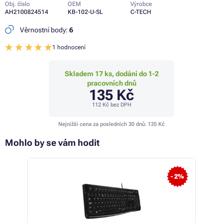
Obj. číslo
OEM
Výrobce
AH2100824514
KB-102-U-SL
C-TECH
Věrnostní body:
6
1 hodnocení
Skladem 17 ks, dodání do 1-2
pracovních dnů
135 Kč
112 Kč
bez DPH
Nejnižší cena za posledních 30 dnů:
135 Kč
Mohlo by se vám hodit
 13%
- 2%