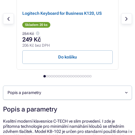
Logitech Keyboard for Business K120, US
Del
češ
Skladem 20 ks
Skl
254 Kč
349 
249 Kč
27
206 Kč bez DPH
226 
Do košíku
Popis a parametry
Popis a parametry
Kvalitní moderní klavesnice C-TECH ve slim provedení. I zde je
přítomna technologie pro minimální namáhání kloubů se středním
zdvihem tlačítek. Model KB-102 je určen pro standarní použití doma i v