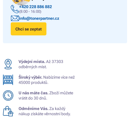
+420 228 886 882
(8:00 - 16:00)
info@tonerpartner.cz
Chci se zeptat
Výdejní místa.
Až 37303
odběrných míst.
Široký výběr.
Nabízíme více než
45000 produktů.
U nás máte čas.
Zboží můžete
vrátit do 30 dnů.
Odměníme Vás.
Za každý
nákup získáte věrnostní body.