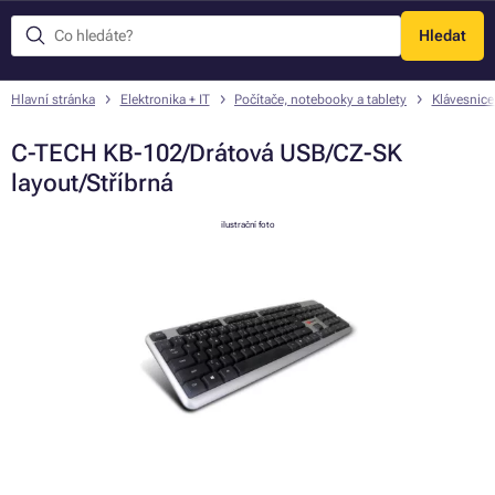
Hledat
Menu
Hlavní stránka
Elektronika + IT
Počítače, notebooky a tablety
Klávesnice
C-TECH KB-102/Drátová USB/CZ-SK
layout/Stříbrná
ilustrační foto